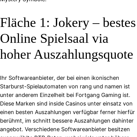
Fläche 1: Jokery – bestes
Online Spielsaal via
hoher Auszahlungsquote
Ihr Softwareanbieter, der bei einen ikonischen
Starburst-Spielautomaten von rang und namen ist
unter anderem Einzelheit bei Fortgang Gaming ist.
Diese Marken sind inside Casinos unter einsatz von
einen besten Auszahlungen verfügbar ferner hierfür
berühmt, im schnitt bessere Auszahlungen dahinter
angebot. Verschiedene Softwareanbieter besitzen