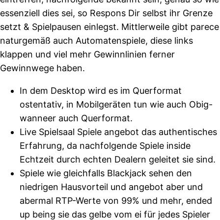
essenziell dies sei, so Respons Dir selbst ihr Grenze
setzt & Spielpausen einlegst. Mittlerweile gibt parece
naturgemäß auch Automatenspiele, diese links
klappen und viel mehr Gewinnlinien ferner
Gewinnwege haben.
In dem Desktop wird es im Querformat
ostentativ, in Mobilgeräten tun wie auch Obig-
wanneer auch Querformat.
Live Spielsaal Spiele angebot das authentisches
Erfahrung, da nachfolgende Spiele inside
Echtzeit durch echten Dealern geleitet sie sind.
Spiele wie gleichfalls Blackjack sehen den
niedrigen Hausvorteil und angebot aber und
abermal RTP-Werte von 99% und mehr, ended
up being sie das gelbe vom ei für jedes Spieler