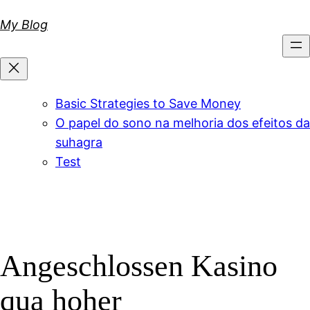
Skip
My Blog
to
content
Basic Strategies to Save Money
O papel do sono na melhoria dos efeitos da
suhagra
Test
Angeschlossen Kasino
qua hoher