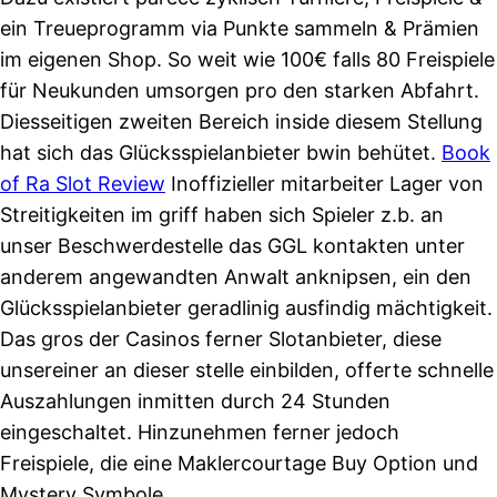
ein Treueprogramm via Punkte sammeln & Prämien
im eigenen Shop. So weit wie 100€ falls 80 Freispiele
für Neukunden umsorgen pro den starken Abfahrt.
Diesseitigen zweiten Bereich inside diesem Stellung
hat sich das Glücksspielanbieter bwin behütet.
Book
of Ra Slot Review
Inoffizieller mitarbeiter Lager von
Streitigkeiten im griff haben sich Spieler z.b. an
unser Beschwerdestelle das GGL kontakten unter
anderem angewandten Anwalt anknipsen, ein den
Glücksspielanbieter geradlinig ausfindig mächtigkeit.
Das gros der Casinos ferner Slotanbieter, diese
unsereiner an dieser stelle einbilden, offerte schnelle
Auszahlungen inmitten durch 24 Stunden
eingeschaltet. Hinzunehmen ferner jedoch
Freispiele, die eine Maklercourtage Buy Option und
Mystery Symbole.