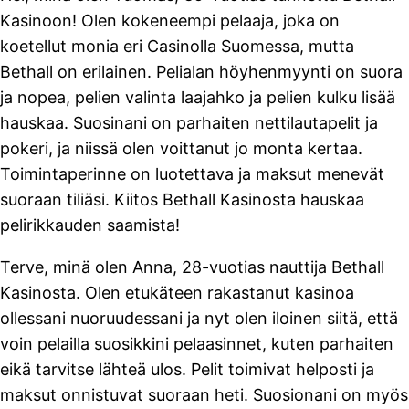
Kasinoon! Olen kokeneempi pelaaja, joka on
koetellut monia eri Casinolla Suomessa, mutta
Bethall on erilainen. Pelialan höyhenmyynti on suora
ja nopea, pelien valinta laajahko ja pelien kulku lisää
hauskaa. Suosinani on parhaiten nettilautapelit ja
pokeri, ja niissä olen voittanut jo monta kertaa.
Toimintaperinne on luotettava ja maksut menevät
suoraan tiliäsi. Kiitos Bethall Kasinosta hauskaa
pelirikkauden saamista!
Terve, minä olen Anna, 28-vuotias nauttija Bethall
Kasinosta. Olen etukäteen rakastanut kasinoa
ollessani nuoruudessani ja nyt olen iloinen siitä, että
voin pelailla suosikkini pelaasinnet, kuten parhaiten
eikä tarvitse lähteä ulos. Pelit toimivat helposti ja
maksut onnistuvat suoraan heti. Suosionani on myös