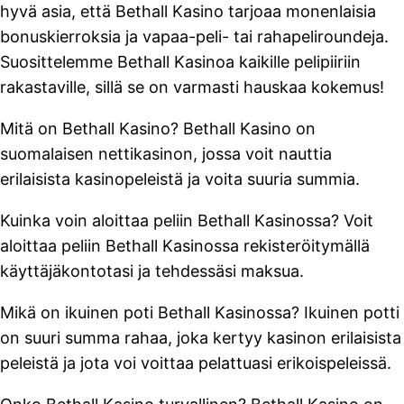
hyvä asia, että Bethall Kasino tarjoaa monenlaisia
bonuskierroksia ja vapaa-peli- tai rahapeliroundeja.
Suosittelemme Bethall Kasinoa kaikille pelipiiriin
rakastaville, sillä se on varmasti hauskaa kokemus!
Mitä on Bethall Kasino? Bethall Kasino on
suomalaisen nettikasinon, jossa voit nauttia
erilaisista kasinopeleistä ja voita suuria summia.
Kuinka voin aloittaa peliin Bethall Kasinossa? Voit
aloittaa peliin Bethall Kasinossa rekisteröitymällä
käyttäjäkontotasi ja tehdessäsi maksua.
Mikä on ikuinen poti Bethall Kasinossa? Ikuinen potti
on suuri summa rahaa, joka kertyy kasinon erilaisista
peleistä ja jota voi voittaa pelattuasi erikoispeleissä.