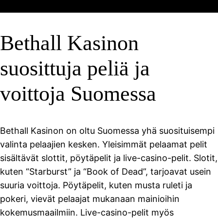
Bethall Kasinon
suosittuja peliä ja
voittoja Suomessa
Bethall Kasinon on oltu Suomessa yhä suosituisempi
valinta pelaajien kesken. Yleisimmät pelaamat pelit
sisältävät slottit, pöytäpelit ja live-casino-pelit. Slotit,
kuten “Starburst” ja “Book of Dead”, tarjoavat usein
suuria voittoja. Pöytäpelit, kuten musta ruleti ja
pokeri, vievät pelaajat mukanaan mainioihin
kokemusmaailmiin. Live-casino-pelit myös