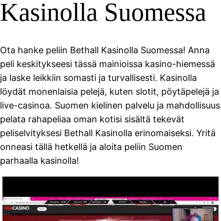
Kasinolla Suomessa
Ota hanke peliin Bethall Kasinolla Suomessa! Anna
peli keskitykseesi tässä mainioissa kasino-hiemessä
ja laske leikkiin somasti ja turvallisesti. Kasinolla
löydät monenlaisia pelejä, kuten slotit, pöytäpelejä ja
live-casinoa. Suomen kielinen palvelu ja mahdollisuus
pelata rahapeliaa oman kotisi sisältä tekevät
peliselvityksesi Bethall Kasinolla erinomaiseksi. Yritä
onneasi tällä hetkellä ja aloita peliin Suomen
parhaalla kasinolla!