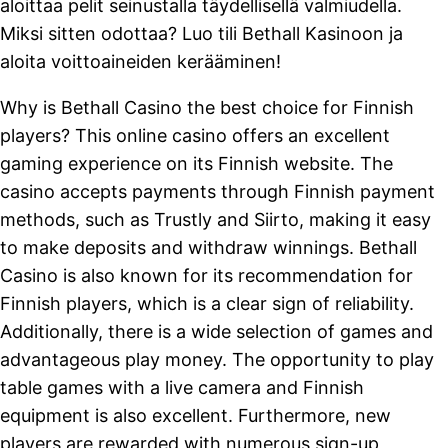
aloittaa pelit seinustalla täydellisellä valmiudella.
Miksi sitten odottaa? Luo tili Bethall Kasinoon ja
aloita voittoaineiden kerääminen!
Why is Bethall Casino the best choice for Finnish
players? This online casino offers an excellent
gaming experience on its Finnish website. The
casino accepts payments through Finnish payment
methods, such as Trustly and Siirto, making it easy
to make deposits and withdraw winnings. Bethall
Casino is also known for its recommendation for
Finnish players, which is a clear sign of reliability.
Additionally, there is a wide selection of games and
advantageous play money. The opportunity to play
table games with a live camera and Finnish
equipment is also excellent. Furthermore, new
players are rewarded with numerous sign-up