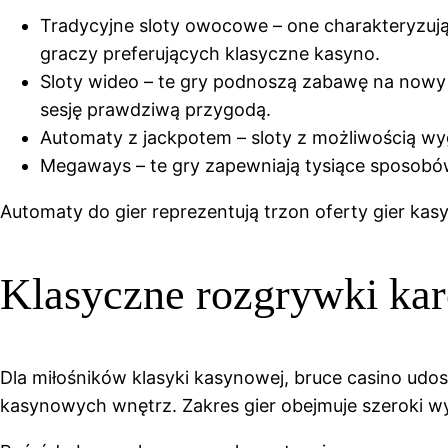
Tradycyjne sloty owocowe – one charakteryzują 
graczy preferujących klasyczne kasyno.
Sloty wideo – te gry podnoszą zabawę na nowy 
sesję prawdziwą przygodą.
Automaty z jackpotem – sloty z możliwością wy
Megaways – te gry zapewniają tysiące sposobó
Automaty do gier reprezentują trzon oferty gier ka
Klasyczne rozgrywki kar
Dla miłośników klasyki kasynowej, bruce casino udos
kasynowych wnętrz. Zakres gier obejmuje szeroki wyb