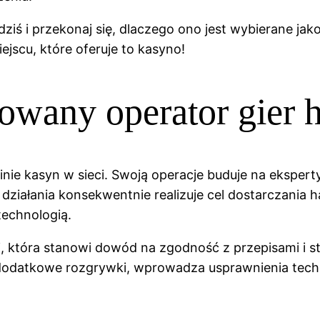
 dziś i przekonaj się, dlaczego ono jest wybierane ja
scu, które oferuje to kasyno!
mowany operator gier
zinie kasyn w sieci. Swoją operacje buduje na eksp
działania konsekwentnie realizuje cel dostarczania
echnologią.
i, która stanowi dowód na zgodność z przepisami i s
dodatkowe rozgrywki, wprowadza usprawnienia techni