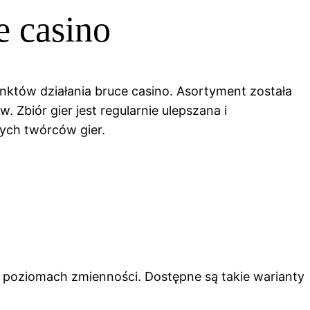
e casino
nktów działania bruce casino. Asortyment została
Zbiór gier jest regularnie ulepszana i
ych twórców gier.
i poziomach zmienności. Dostępne są takie warianty