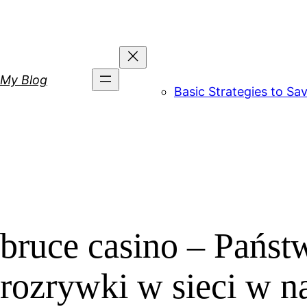
Skip
to
content
My Blog
Basic Strategies to S
bruce casino – Pańs
rozrywki w sieci w n