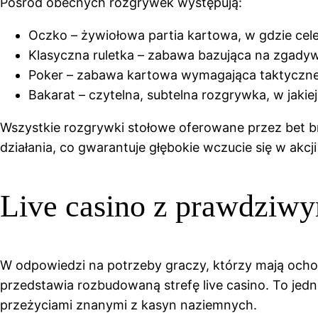
Pośród obecnych rozgrywek występują:
Oczko – żywiołowa partia kartowa, w gdzie celem 
Klasyczna ruletka – zabawa bazująca na zgadywa
Poker – zabawa kartowa wymagająca taktyczne
Bakarat – czytelna, subtelna rozgrywka, w jakie
Wszystkie rozgrywki stołowe oferowane przez bet b
działania, co gwarantuje głębokie wczucie się w ak
Live casino z prawdziw
W odpowiedzi na potrzeby graczy, którzy mają ochot
przedstawia rozbudowaną strefę live casino. To jedno
przeżyciami znanymi z kasyn naziemnych.