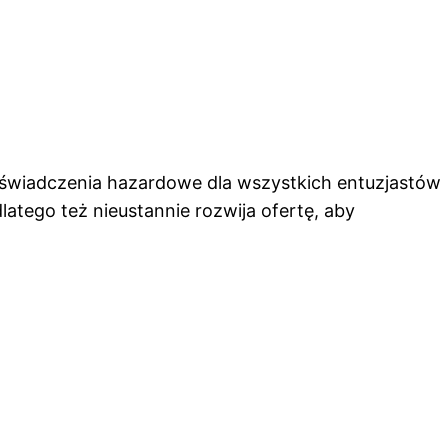
oświadczenia hazardowe dla wszystkich entuzjastów
latego też nieustannie rozwija ofertę, aby