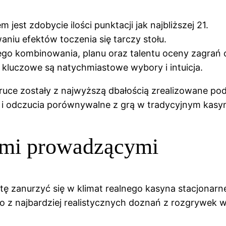
jest zdobycie ilości punktacji jak najbliższej 21.
niu efektów toczenia się tarczy stołu.
go kombinowania, planu oraz talentu oceny zagrań 
j kluczowe są natychmiastowe wybory i intuicja.
ruce zostały z najwyższą dbałością zrealizowane po
cji i odczucia porównywalne z grą w tradycyjnym kas
ymi prowadzącymi
ę zanurzyć się w klimat realnego kasyna stacjonarn
 z najbardziej realistycznych doznań z rozgrywek w s