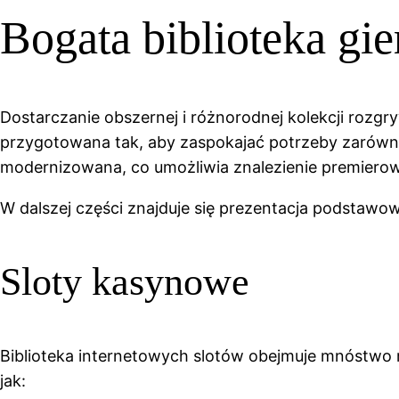
Bogata biblioteka gi
Dostarczanie obszernej i różnorodnej kolekcji rozg
przygotowana tak, aby zaspokajać potrzeby zarówno n
modernizowana, co umożliwia znalezienie premierow
W dalszej części znajduje się prezentacja podstawo
Sloty kasynowe
Biblioteka internetowych slotów obejmuje mnóstwo 
jak: