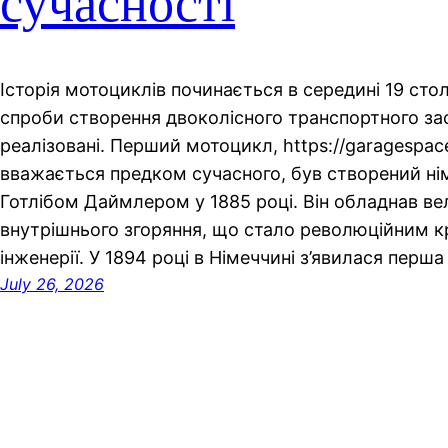
сучасності
Історія мотоциклів починається в середині 19 стол
спроби створення двоколісного транспортного за
реалізовані. Перший мотоцикл, https://garagespac
вважається предком сучасного, був створений н
Готлібом Даймлером у 1885 році. Він обладнав в
внутрішнього згоряння, що стало революційним к
інженерії. У 1894 році в Німеччині з’явилася пер
July 26, 2026