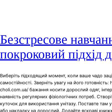
Безстресове навчан
покроковий підхід д
Виберіть підходящий момент, коли ваше чадо зац
самостійності. Зверніть увагу на його готовність: 
choli.com.ua/ бажання носити дорослий одяг, інте
наявність регулярних фізіологічних потреб. Створ
куточок для використання унітазу. Поставте там у
або накладку на дорослий. Додайте яскраві книжк