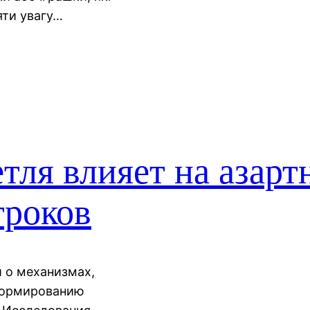
яти увагу…
тля влияет на азарт
гроков
 о механизмах,
 формированию