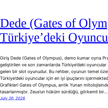
Dede (Gates of Olymp
Türkiye’deki Oyuncu
Giriş Dede (Gates of Olympus), demo kumar oyna Pra
geliştirilen ve son zamanlarda Türkiye’deki oyuncular
gelen bir slot oyunudur. Bu rehber, oyunun temel özellik
Türkiye’deki oyuncular için en iyi ipuçlarını içermekt
Grafikleri Gates of Olympus, antik Yunan mitolojisind
tasarlanmıştır. Zeus’un hüküm sürdüğü, görkemli bir…
July 26, 2026