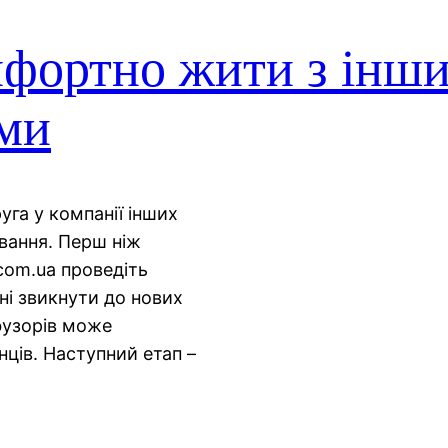
мфортно жити з інш
ми
га у компанії інших
вання. Перш ніж
com.ua проведіть
ині звикнути до нових
фузорів може
ців. Наступний етап –