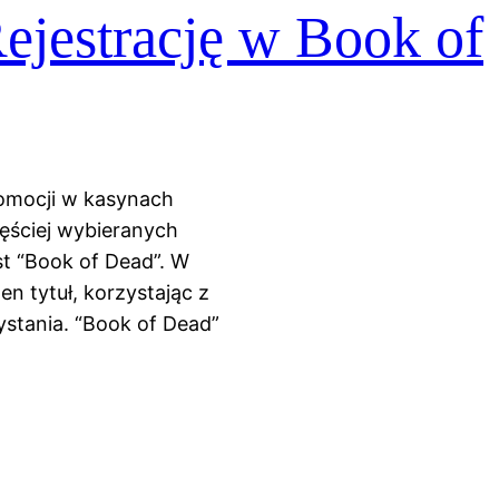
jestrację w Book of
romocji w kasynach
zęściej wybieranych
t “Book of Dead”. W
n tytuł, korzystając z
stania. “Book of Dead”