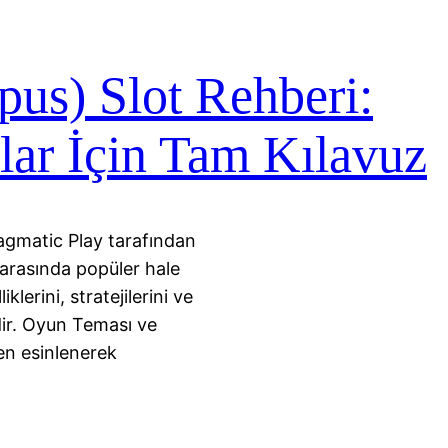
us) Slot Rehberi:
lar İçin Tam Kılavuz
gmatic Play tarafından
 arasında popüler hale
lerini, stratejilerini ve
edir. Oyun Teması ve
en esinlenerek