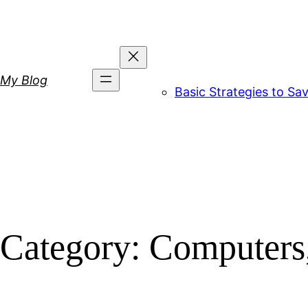
Skip
to
content
My Blog
Basic Strategies to S
Category:
Computers