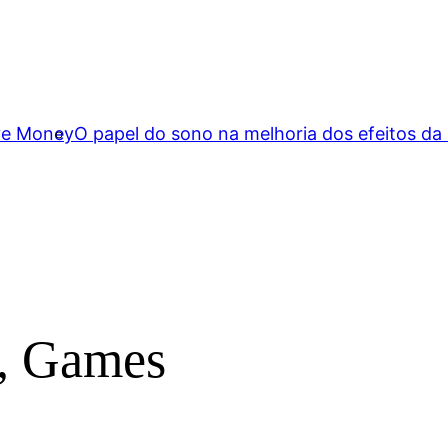
ave Money
O papel do sono na melhoria dos efeitos da
, Games