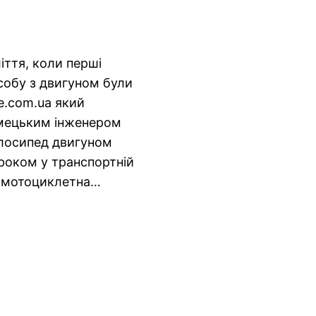
іття, коли перші
собу з двигуном були
e.com.ua який
імецьким інженером
елосипед двигуном
роком у транспортній
ша мотоциклетна…