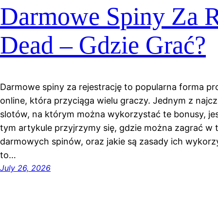
Darmowe Spiny Za Re
Dead – Gdzie Grać?
Darmowe spiny za rejestrację to popularna forma p
online, która przyciąga wielu graczy. Jednym z najc
slotów, na którym można wykorzystać te bonusy, jes
tym artykule przyjrzymy się, gdzie można zagrać w te
darmowych spinów, oraz jakie są zasady ich wykorzy
to…
July 26, 2026