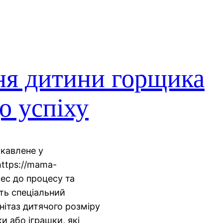
ня дитини горщика
о успіху
ікавлене у
https://mama-
рес до процесу та
іть спеціальний
нітаз дитячого розміру
и або іграшки, які