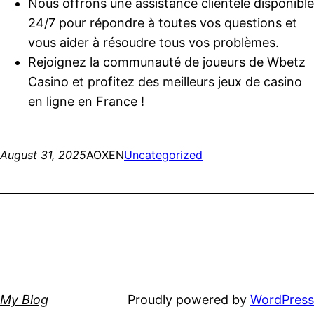
Nous offrons une assistance clientèle disponible
24/7 pour répondre à toutes vos questions et
vous aider à résoudre tous vos problèmes.
Rejoignez la communauté de joueurs de Wbetz
Casino et profitez des meilleurs jeux de casino
en ligne en France !
August 31, 2025
AOXEN
Uncategorized
My Blog
Proudly powered by
WordPress