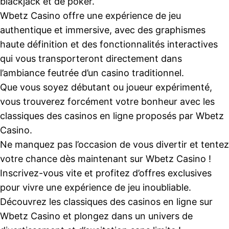
blackjack et de poker.
Wbetz Casino offre une expérience de jeu
authentique et immersive, avec des graphismes
haute définition et des fonctionnalités interactives
qui vous transporteront directement dans
l’ambiance feutrée d’un casino traditionnel.
Que vous soyez débutant ou joueur expérimenté,
vous trouverez forcément votre bonheur avec les
classiques des casinos en ligne proposés par Wbetz
Casino.
Ne manquez pas l’occasion de vous divertir et tentez
votre chance dès maintenant sur Wbetz Casino !
Inscrivez-vous vite et profitez d’offres exclusives
pour vivre une expérience de jeu inoubliable.
Découvrez les classiques des casinos en ligne sur
Wbetz Casino et plongez dans un univers de