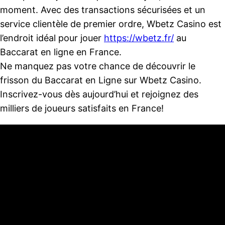
moment. Avec des transactions sécurisées et un
service clientèle de premier ordre, Wbetz Casino est
l’endroit idéal pour jouer
https://wbetz.fr/
au
Baccarat en ligne en France.
Ne manquez pas votre chance de découvrir le
frisson du Baccarat en Ligne sur Wbetz Casino.
Inscrivez-vous dès aujourd’hui et rejoignez des
milliers de joueurs satisfaits en France!