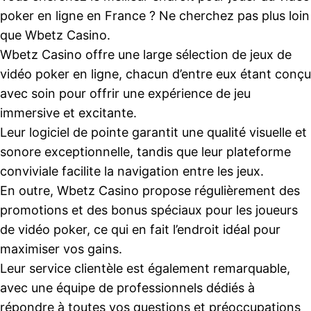
poker en ligne en France ? Ne cherchez pas plus loin
que Wbetz Casino.
Wbetz Casino offre une large sélection de jeux de
vidéo poker en ligne, chacun d’entre eux étant conçu
avec soin pour offrir une expérience de jeu
immersive et excitante.
Leur logiciel de pointe garantit une qualité visuelle et
sonore exceptionnelle, tandis que leur plateforme
conviviale facilite la navigation entre les jeux.
En outre, Wbetz Casino propose régulièrement des
promotions et des bonus spéciaux pour les joueurs
de vidéo poker, ce qui en fait l’endroit idéal pour
maximiser vos gains.
Leur service clientèle est également remarquable,
avec une équipe de professionnels dédiés à
répondre à toutes vos questions et préoccupations