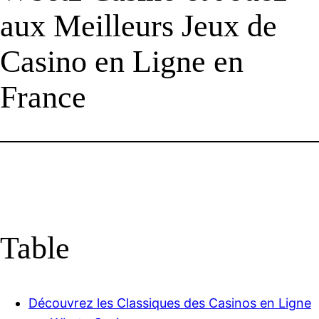
aux Meilleurs Jeux de
Casino en Ligne en
France
Table
Découvrez les Classiques des Casinos en Ligne