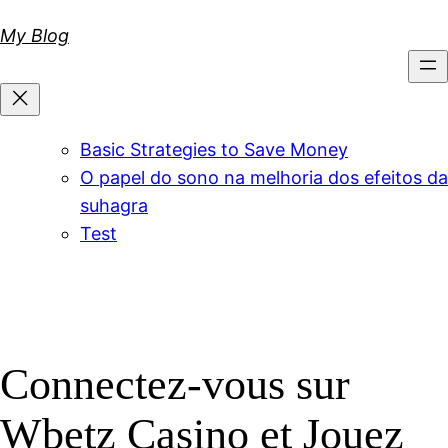
Skip
My Blog
to
content
Basic Strategies to Save Money
O papel do sono na melhoria dos efeitos da
suhagra
Test
Connectez-vous sur
Wbetz Casino et Jouez