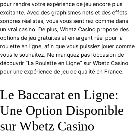
pour rendre votre expérience de jeu encore plus
excitante. Avec des graphismes nets et des effets
sonores réalistes, vous vous sentirez comme dans
un vrai casino. De plus, Wbetz Casino propose des
options de jeu gratuites et en argent réel pour la
roulette en ligne, afin que vous puissiez jouer comme
vous le souhaitez. Ne manquez pas l’occasion de
découvrir “La Roulette en Ligne” sur Wbetz Casino
pour une expérience de jeu de qualité en France.
Le Baccarat en Ligne:
Une Option Disponible
sur Wbetz Casino