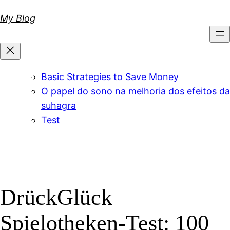
Skip
My Blog
to
content
Basic Strategies to Save Money
O papel do sono na melhoria dos efeitos da
suhagra
Test
DrückGlück
Spielotheken-Test: 100