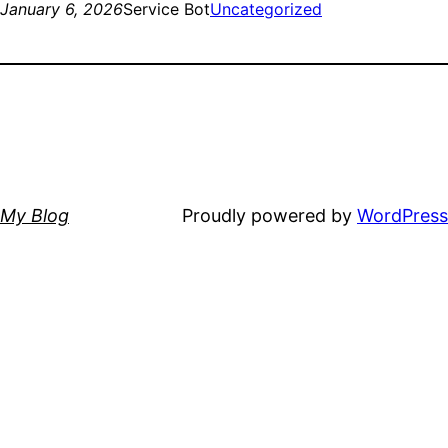
January 6, 2026
Service Bot
Uncategorized
My Blog
Proudly powered by
WordPress