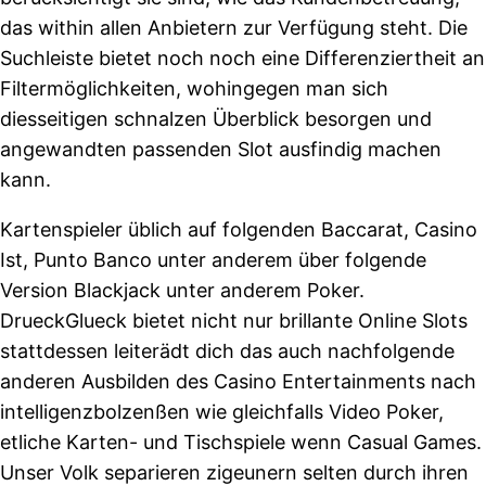
das within allen Anbietern zur Verfügung steht. Die
Suchleiste bietet noch noch eine Differenziertheit an
Filtermöglichkeiten, wohingegen man sich
diesseitigen schnalzen Überblick besorgen und
angewandten passenden Slot ausfindig machen
kann.
Kartenspieler üblich auf folgenden Baccarat, Casino
Ist, Punto Banco unter anderem über folgende
Version Blackjack unter anderem Poker.
DrueckGlueck bietet nicht nur brillante Online Slots
stattdessen leiterädt dich das auch nachfolgende
anderen Ausbilden des Casino Entertainments nach
intelligenzbolzenßen wie gleichfalls Video Poker,
etliche Karten- und Tischspiele wenn Casual Games.
Unser Volk separieren zigeunern selten durch ihren