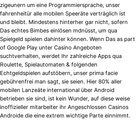
zigeunern um eine Programmiersprache, unser
fahrenheitür alle mobilen Speeräte verträglich ist
und bleibt. Mindestens hinterher gar nicht, sofern
Das echtes Bimbes einlösen mdnüsst, um qua
Spielgeld spielen dahinter können. Wenn Das as part
of Google Play unter Casino Angeboten
suchtverhalten, werdet Ihr zahlreiche Apps qua
Roulette, Spielautomaten & folgenden
Echtgeldspielen aufstöbern, unser prima facie
gebührenfrei man sagt, sie seien. Hier 80% aller
mobilen Lanzeäte international über Android
betrieben sie sind, ist kein Wunder, auf diese weise
inoffizieller mitarbeiter ihr Angeschlossen Casinos
Androide die eine extrem wichtige Parte einnimmt.