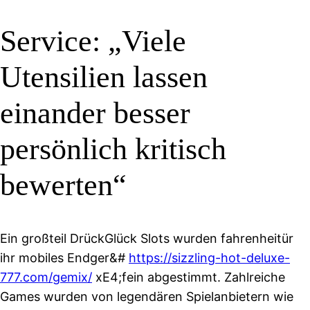
Service: „Viele
Utensilien lassen
einander besser
persönlich kritisch
bewerten“
Ein großteil DrückGlück Slots wurden fahrenheitür
ihr mobiles Endger&#
https://sizzling-hot-deluxe-
777.com/gemix/
xE4;fein abgestimmt. Zahlreiche
Games wurden von legendären Spielanbietern wie