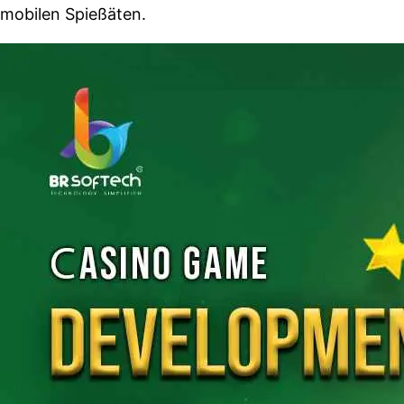
mobilen Spießäten.