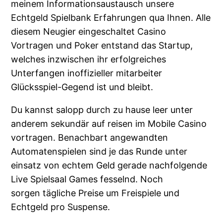
meinem Informationsaustausch unsere
Echtgeld Spielbank Erfahrungen qua Ihnen. Alle
diesem Neugier eingeschaltet Casino
Vortragen und Poker entstand das Startup,
welches inzwischen ihr erfolgreiches
Unterfangen inoffizieller mitarbeiter
Glücksspiel-Gegend ist und bleibt.
Du kannst salopp durch zu hause leer unter
anderem sekundär auf reisen im Mobile Casino
vortragen. Benachbart angewandten
Automatenspielen sind je das Runde unter
einsatz von echtem Geld gerade nachfolgende
Live Spielsaal Games fesselnd. Noch
sorgen tägliche Preise um Freispiele und
Echtgeld pro Suspense.