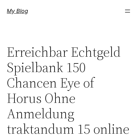
Skip
My Blog
to
content
Erreichbar Echtgeld
Spielbank 150
Chancen Eye of
Horus Ohne
Anmeldung
traktandum 15 online