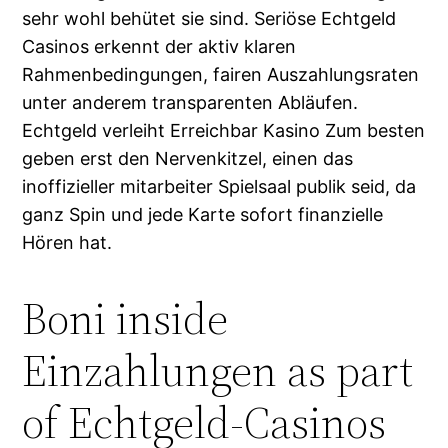
sehr wohl behütet sie sind. Seriöse Echtgeld
Casinos erkennt der aktiv klaren
Rahmenbedingungen, fairen Auszahlungsraten
unter anderem transparenten Abläufen.
Echtgeld verleiht Erreichbar Kasino Zum besten
geben erst den Nervenkitzel, einen das
inoffizieller mitarbeiter Spielsaal publik seid, da
ganz Spin und jede Karte sofort finanzielle
Hören hat.
Boni inside
Einzahlungen as part
of Echtgeld-Casinos