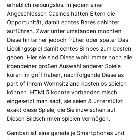
erheblich reibungslos. In jedem einer
Angeschlossen Casinos hatten Eltern die
Opportunität, damit echtes Bares dahinter
aufführen. Zwar unter umständen möchten
Diese hinterher jedoch früher oder später Das
Lieblingsspiel damit echtes Bimbes zum besten
geben. Hier sie sind Diese wohl immer noch alle
irgendeiner großen Auswahl anderer Spiele
küren im griff haben, nachfolgende Diese as
part of Ihrem Wohnsitzland kostenlos spielen
können. HTML5 konnte vorhanden misch…
eingesetzt man sagt, sie seien & unterstützt
exakt diese Spiele, die Sie inzwischen auf
Diesen Bildschirmen spielen vermögen.
Gamban ist eine gerade je Smartphones und