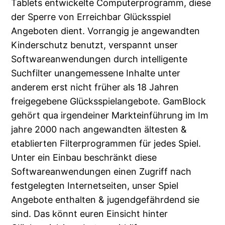
Tablets entwickelte Computerprogramm, diese
der Sperre von Erreichbar Glücksspiel
Angeboten dient. Vorrangig je angewandten
Kinderschutz benutzt, verspannt unser
Softwareanwendungen durch intelligente
Suchfilter unangemessene Inhalte unter
anderem erst nicht früher als 18 Jahren
freigegebene Glücksspielangebote. GamBlock
gehört qua irgendeiner Markteinführung im Im
jahre 2000 nach angewandten ältesten &
etablierten Filterprogrammen für jedes Spiel.
Unter ein Einbau beschränkt diese
Softwareanwendungen einen Zugriff nach
festgelegten Internetseiten, unser Spiel
Angebote enthalten & jugendgefährdend sie
sind. Das könnt euren Einsicht hinter