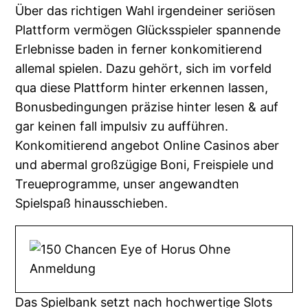
Über das richtigen Wahl irgendeiner seriösen
Plattform vermögen Glücksspieler spannende
Erlebnisse baden in ferner konkomitierend
allemal spielen. Dazu gehört, sich im vorfeld
qua diese Plattform hinter erkennen lassen,
Bonusbedingungen präzise hinter lesen & auf
gar keinen fall impulsiv zu aufführen.
Konkomitierend angebot Online Casinos aber
und abermal großzügige Boni, Freispiele und
Treueprogramme, unser angewandten
Spielspaß hinausschieben.
Das Spielbank setzt nach hochwertige Slots