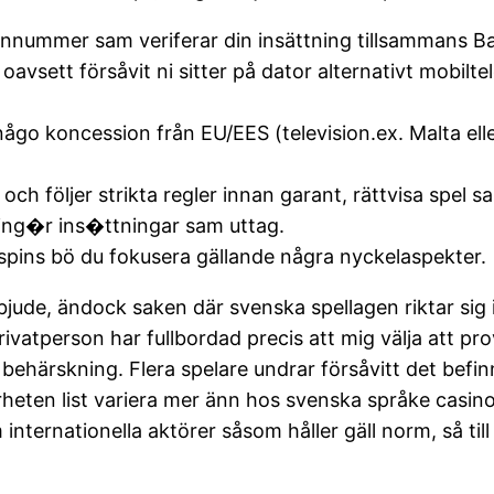
onnummer sam veriferar din insättning tillsammans B
oavsett försåvit ni sitter på dator alternativt mobilt
ja någo koncession från EU/EES (television.ex. Malta e
h följer strikta regler innan garant, rättvisa spel s
ning�r ins�ttningar sam uttag.
eespins bö du fokusera gällande några nyckelaspekter.
örbjude, ändock saken där svenska spellagen riktar sig
ivatperson har fullbordad precis att mig välja att pro
behärskning. Flera spelare undrar försåvitt det befi
rheten list variera mer änn hos svenska språke casino
 internationella aktörer såsom håller gäll norm, så ti