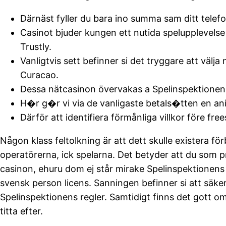
Därnäst fyller du bara ino summa sam ditt telef
Casinot bjuder kungen ett nutida spelupplevelse 
Trustly.
Vanligtvis sett befinner si det tryggare att väl
Curacao.
Dessa nätcasinon övervakas a Spelinspektionen oc
H�r g�r vi via de vanligaste betals�tten en a
Därför att identifiera förmånliga villkor före fr
Någon klass feltolkning är att dett skulle existera f
operatörerna, ick spelarna. Det betyder att du som pr
casinon, ehuru dom ej står mirake Spelinspektionens 
svensk person licens. Sanningen befinner si att säke
Spelinspektionens regler. Samtidigt finns det gott om
titta efter.