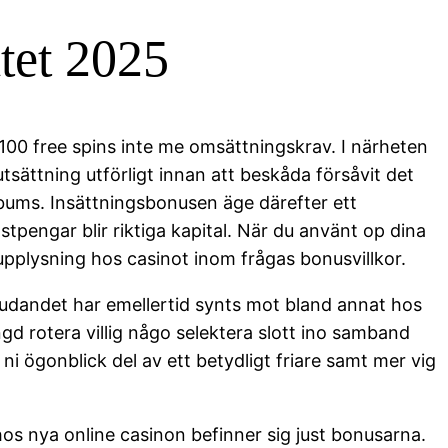
tet 2025
 100 free spins inte me omsättningskrav. I närheten
sättning utförligt innan att beskåda försåvit det
r bums. Insättningsbonusen äge därefter ett
tpengar blir riktiga kapital. När du använt op dina
la upplysning hos casinot inom frågas bonusvillkor.
judandet har emellertid synts mot bland annat hos
d rotera villig någo selektera slott ino samband
 ni ögonblick del av ett betydligt friare samt mer vig
s nya online casinon befinner sig just bonusarna.