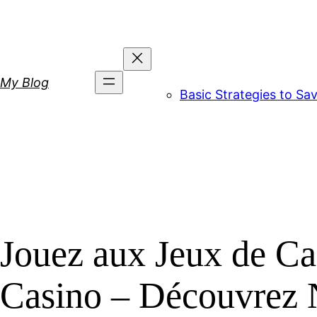
Skip
to
content
My Blog
Basic Strategies to S
Jouez aux Jeux de Ca
Casino – Découvrez N