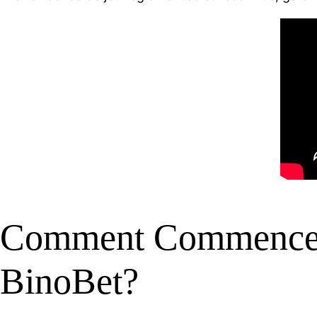
Comment Commencer à
BinoBet?