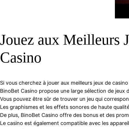
Jouez aux Meilleurs 
Casino
Si vous cherchez à jouer aux meilleurs jeux de casino 
BinoBet Casino propose une large sélection de jeux de 
Vous pouvez être sûr de trouver un jeu qui correspon
Les graphismes et les effets sonores de haute qualité
De plus, BinoBet Casino offre des bonus et des pr
Le casino est également compatible avec les apparei