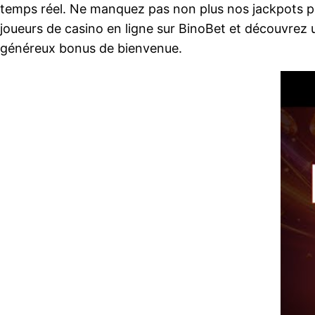
temps réel. Ne manquez pas non plus nos jackpots pr
joueurs de casino en ligne sur BinoBet et découvrez 
généreux bonus de bienvenue.