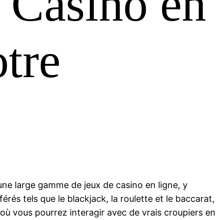
 Casino en
tre
’une large gamme de jeux de casino en ligne, y
és tels que le blackjack, la roulette et le baccarat,
 où vous pourrez interagir avec de vrais croupiers en