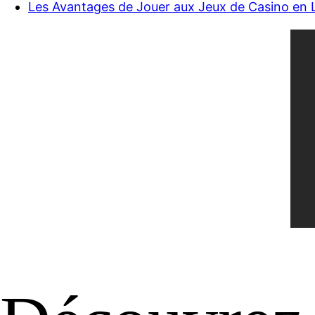
Les Avantages de Jouer aux Jeux de Casino en 