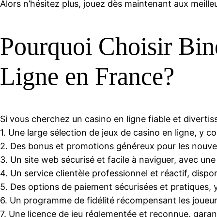
Alors n’hésitez plus, jouez dès maintenant aux meill
Pourquoi Choisir Bin
Ligne en France?
Si vous cherchez un casino en ligne fiable et divertis
1. Une large sélection de jeux de casino en ligne, y co
2. Des bonus et promotions généreux pour les nouveau
3. Un site web sécurisé et facile à naviguer, avec un
4. Un service clientèle professionnel et réactif, dispo
5. Des options de paiement sécurisées et pratiques, y 
6. Un programme de fidélité récompensant les joueurs
7. Une licence de jeu réglementée et reconnue, garant