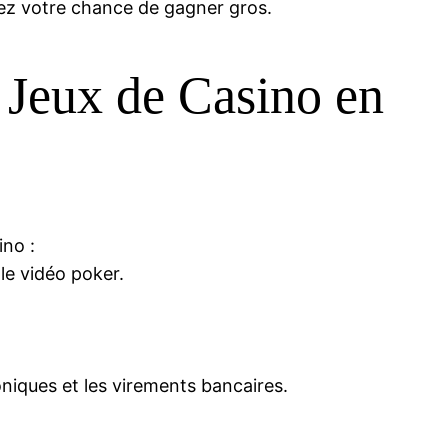
ntez votre chance de gagner gros.
 Jeux de Casino en
ino :
 le vidéo poker.
oniques et les virements bancaires.