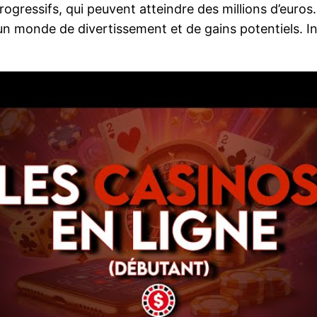
ogressifs, qui peuvent atteindre des millions d’eur
un monde de divertissement et de gains potentiels. I