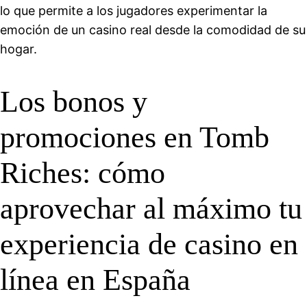
lo que permite a los jugadores experimentar la
emoción de un casino real desde la comodidad de su
hogar.
Los bonos y
promociones en Tomb
Riches: cómo
aprovechar al máximo tu
experiencia de casino en
línea en España