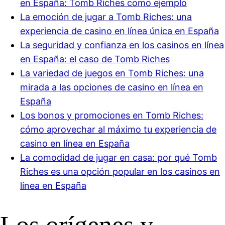
en España: Tomb Riches como ejemplo
La emoción de jugar a Tomb Riches: una
experiencia de casino en línea única en España
La seguridad y confianza en los casinos en línea
en España: el caso de Tomb Riches
La variedad de juegos en Tomb Riches: una
mirada a las opciones de casino en línea en
España
Los bonos y promociones en Tomb Riches:
cómo aprovechar al máximo tu experiencia de
casino en línea en España
La comodidad de jugar en casa: por qué Tomb
Riches es una opción popular en los casinos en
línea en España