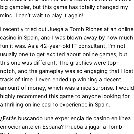
big gambler, but this game has totally changed my
mind. I can’t wait to play it again!
I recently tried out Juega a Tomb Riches at an online
casino in Spain, and I was blown away by how much
fun it was. As a 42-year-old IT consultant, I’m not
usually one to get excited about online games, but
this one was different. The graphics were top-
notch, and the gameplay was so engaging that I lost
track of time. I even ended up winning a decent
amount of money, which was a nice surprise. I would
highly recommend this game to anyone looking for
a thrilling online casino experience in Spain.
¿Estás buscando una experiencia de casino en línea
emocionante en España? Prueba a jugar a Tomb