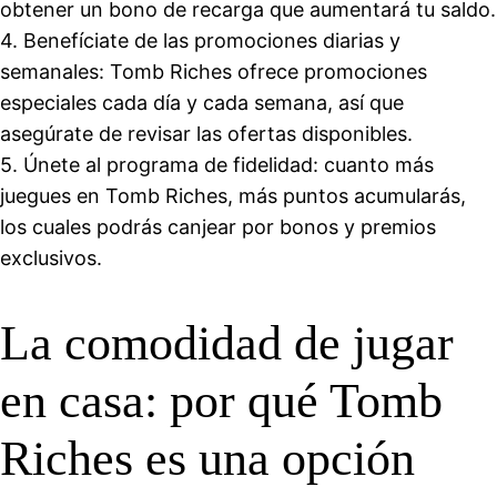
obtener un bono de recarga que aumentará tu saldo.
4. Benefíciate de las promociones diarias y
semanales: Tomb Riches ofrece promociones
especiales cada día y cada semana, así que
asegúrate de revisar las ofertas disponibles.
5. Únete al programa de fidelidad: cuanto más
juegues en Tomb Riches, más puntos acumularás,
los cuales podrás canjear por bonos y premios
exclusivos.
La comodidad de jugar
en casa: por qué Tomb
Riches es una opción