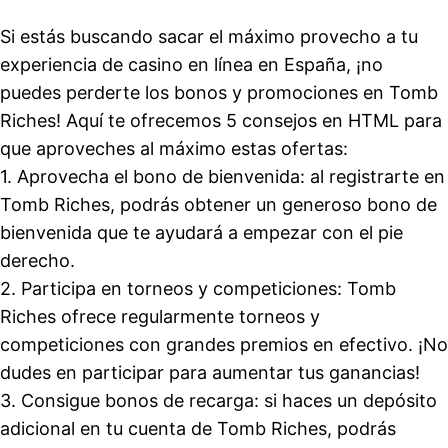
Si estás buscando sacar el máximo provecho a tu
experiencia de casino en línea en España, ¡no
puedes perderte los bonos y promociones en Tomb
Riches! Aquí te ofrecemos 5 consejos en HTML para
que aproveches al máximo estas ofertas:
1. Aprovecha el bono de bienvenida: al registrarte en
Tomb Riches, podrás obtener un generoso bono de
bienvenida que te ayudará a empezar con el pie
derecho.
2. Participa en torneos y competiciones: Tomb
Riches ofrece regularmente torneos y
competiciones con grandes premios en efectivo. ¡No
dudes en participar para aumentar tus ganancias!
3. Consigue bonos de recarga: si haces un depósito
adicional en tu cuenta de Tomb Riches, podrás