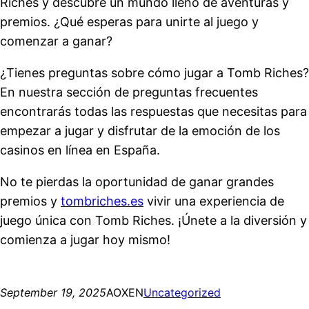
Riches y descubre un mundo lleno de aventuras y
premios. ¿Qué esperas para unirte al juego y
comenzar a ganar?
¿Tienes preguntas sobre cómo jugar a Tomb Riches?
En nuestra sección de preguntas frecuentes
encontrarás todas las respuestas que necesitas para
empezar a jugar y disfrutar de la emoción de los
casinos en línea en España.
No te pierdas la oportunidad de ganar grandes
premios y
tombriches.es
vivir una experiencia de
juego única con Tomb Riches. ¡Únete a la diversión y
comienza a jugar hoy mismo!
September 19, 2025
AOXEN
Uncategorized