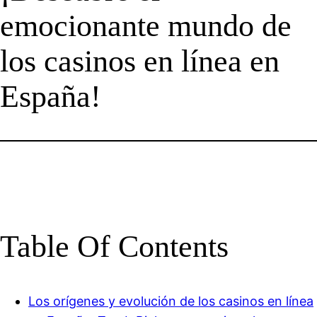
emocionante mundo de
los casinos en línea en
España!
Table Of Contents
Los orígenes y evolución de los casinos en línea