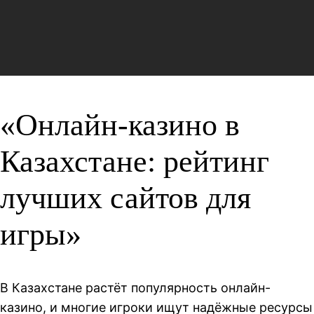
«Онлайн-казино в
Казахстане: рейтинг
лучших сайтов для
игры»
В Казахстане растёт популярность онлайн-
казино, и многие игроки ищут надёжные ресурсы