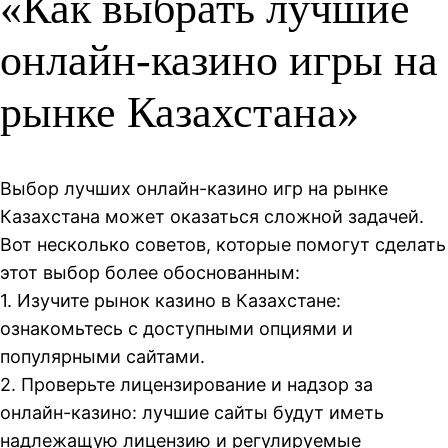
«Как выбрать лучшие
онлайн-казино игры на
рынке Казахстана»
Выбор лучших онлайн-казино игр на рынке
Казахстана может оказаться сложной задачей.
Вот несколько советов, которые помогут сделать
этот выбор более обоснованным:
1. Изучите рынок казино в Казахстане:
ознакомьтесь с доступными опциями и
популярными сайтами.
2. Проверьте лицензирование и надзор за
онлайн-казино: лучшие сайты будут иметь
надлежащую лицензию и регулируемые