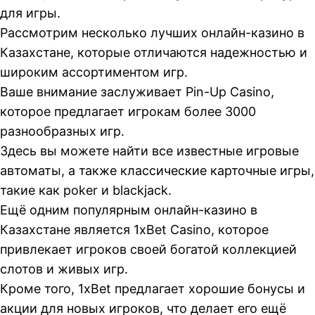
для игры.
Рассмотрим несколько лучших онлайн-казино в
Казахстане, которые отличаются надежностью и
широким ассортиментом игр.
Ваше внимание заслуживает Pin-Up Casino,
которое предлагает игрокам более 3000
разнообразных игр.
Здесь вы можете найти все известные игровые
автоматы, а также классические карточные игры,
такие как poker и blackjack.
Ещё одним популярным онлайн-казино в
Казахстане является 1xBet Casino, которое
привлекает игроков своей богатой коллекцией
слотов и живых игр.
Кроме того, 1xBet предлагает хорошие бонусы и
акции для новых игроков, что делает его ещё