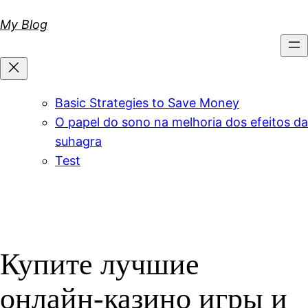
Skip
My Blog
to
content
Basic Strategies to Save Money
O papel do sono na melhoria dos efeitos da
suhagra
Test
Купите лучшие
онлайн-казино игры и