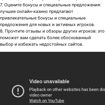
7. Оцените бонусы и специальные предложения:
лучшие онлайн-казино предлагают
привлекательные бонусы и специальные
предложения для новых и активных игроков.
8. Прочтите отзывы и обзоры других игроков: это
поможет вам сделать более обоснованный
выбор и избежать недостойных сайтов.