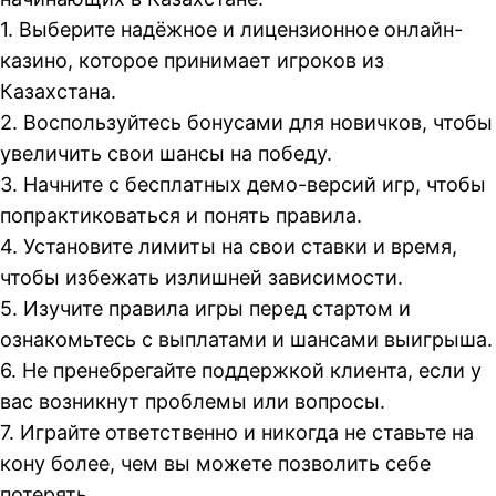
1. Выберите надёжное и лицензионное онлайн-
казино, которое принимает игроков из
Казахстана.
2. Воспользуйтесь бонусами для новичков, чтобы
увеличить свои шансы на победу.
3. Начните с бесплатных демо-версий игр, чтобы
попрактиковаться и понять правила.
4. Установите лимиты на свои ставки и время,
чтобы избежать излишней зависимости.
5. Изучите правила игры перед стартом и
ознакомьтесь с выплатами и шансами выигрыша.
6. Не пренебрегайте поддержкой клиента, если у
вас возникнут проблемы или вопросы.
7. Играйте ответственно и никогда не ставьте на
кону более, чем вы можете позволить себе
потерять.