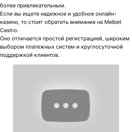
более привлекательным.
Если вы ищете надежное и удобное онлайн-
казино, то стоит обратить внимание на Melbet
Casino.
Оно отличается простой регистрацией, широким
выбором платежных систем и круглосуточной
поддержкой клиентов.