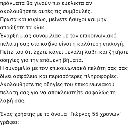
πράγματα θα γινούν πιο ευέλικτα αν
ακολουθήσετε αυτές τις συμβουλές.
Πρώτα και κυρίως, μείνετε ήσυχοι και μην
σπρώξετε τα κλικ.
Έναρξη μιας συνομιλίας με τον επικοινωνιακό
πελάτη σας στο καζίνο είναι η καλύτερη επιλογή.
Πείτε του ότι έχετε κάνει μεγάλη λαβή και ζητήστε
οδηγίες για την επόμενη βήματα.
Η συνομιλία με τον επικοινωνιακό πελάτη σας σας
δίνει ασφάλεια και περισσότερες πληροφορίες.
Ακολουθήστε τις οδηγίες του επικοινωνιακού
πελάτη σας για να αποκλειστείτε ασφαλώς τη
λαβή σας.
Ένας χρήστης με το όνομα “Γιώργος 55 χρονών”
γράφει: