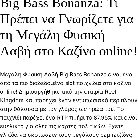
Big Bass Bonanza: Τι
Πρέπει να Γνωρίζετε για
τη Μεγάλη Φυσική
Λαβή στο Καζίνο online!
Μεγάλη Φυσική Λαβή Big Bass Bonanza είναι ένα
από τα πιο διαδεδομένα slot παιχνίδια στο καζίνο
online! Δημιουργήθηκε από την εταιρία Reel
Kingdom και παρέχει έναν εντυπωσιακό περίπλουν
στην θάλασσα με τον γλάρος ως ηρώα του. Το
παιχνίδι παρέχει ένα RTP τιμήρι το 87.95% και είναι
ευέλικτο για όλες τις κάρτες πολιτικών. Έχετε
ελπίδα να σκοτώσετε τους μεγάλους ρεμπετζίδες