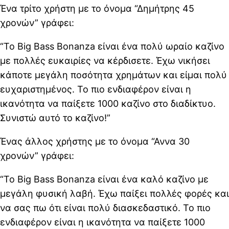
Ένα τρίτο χρήστη με το όνομα “Δημήτρης 45
χρονών” γράφει:
“Το Big Bass Bonanza είναι ένα πολύ ωραίο καζίνο
με πολλές ευκαιρίες να κέρδισετε. Έχω νικήσει
κάποτε μεγάλη ποσότητα χρημάτων και είμαι πολύ
ευχαριστημένος. Το πιο ενδιαφέρον είναι η
ικανότητα να παίξετε 1000 καζίνο στο διαδίκτυο.
Συνιστώ αυτό το καζίνο!”
Ένας άλλος χρήστης με το όνομα “Αννα 30
χρονών” γράφει:
“Το Big Bass Bonanza είναι ένα καλό καζίνο με
μεγάλη φυσική λαβή. Έχω παίξει πολλές φορές και
να σας πω ότι είναι πολύ διασκεδαστικό. Το πιο
ενδιαφέρον είναι η ικανότητα να παίξετε 1000