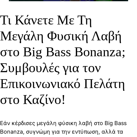
Τι Κάνετε Με Τη
Μεγάλη Φυσική Λαβή
στο Big Bass Bonanza;
Συμβουλές για τον
Επικοινωνιακό Πελάτη
στο Καζίνο!
Εάν κέρδισες μεγάλη φύσικη λαβή στο Big Bass
Bonanza, συγνώμη για την εντύπωση, αλλά τα