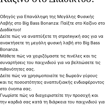
Οδηγός για Επανάληψη της Μεγάλης Φυσικής
Λαβής στο Big Bass Bonanza: Παίξτε στο Καζίνο στο
Διαδίκτυο!
Δείτε πώς να αναπτύξετε τη στραteγική σας για να
ανακτήσετε τη μεγάλη φυσική λαβή στο Big Bass
Bonanza.
Μάθετε πώς να χειριζόμαστε τις πινέλες και τις
συναρτήσεις του παιχνιδιού για να βελτιώσετε τις
πιθανότητες σας.
Δείτε πώς να χρησιμοποιείτε τις δωρεάν γύρους
και τις ποσοστότητες αναπτυξιακής ενδιαφέροντος
στο όνoma σας.
Γνωρίστε πώς να διαχειριστείτε την προσοχή και
την καρδιά σας κατά τη διάρκεια του παιχνιδιού για