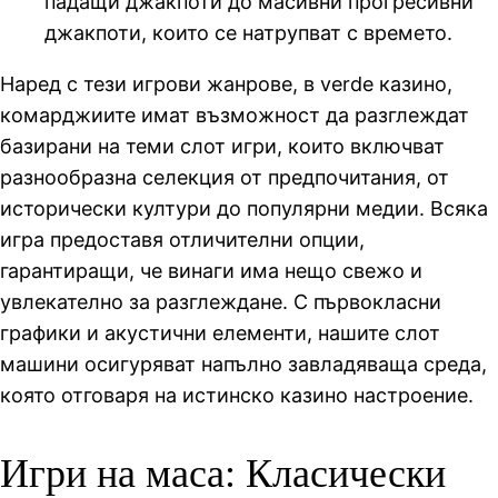
падащи джакпоти до масивни прогресивни
джакпоти, които се натрупват с времето.
Наред с тези игрови жанрове, в verde казино,
комарджиите имат възможност да разглеждат
базирани на теми слот игри, които включват
разнообразна селекция от предпочитания, от
исторически култури до популярни медии. Всяка
игра предоставя отличителни опции,
гарантиращи, че винаги има нещо свежо и
увлекателно за разглеждане. С първокласни
графики и акустични елементи, нашите слот
машини осигуряват напълно завладяваща среда,
която отговаря на истинско казино настроение.
Игри на маса: Класически