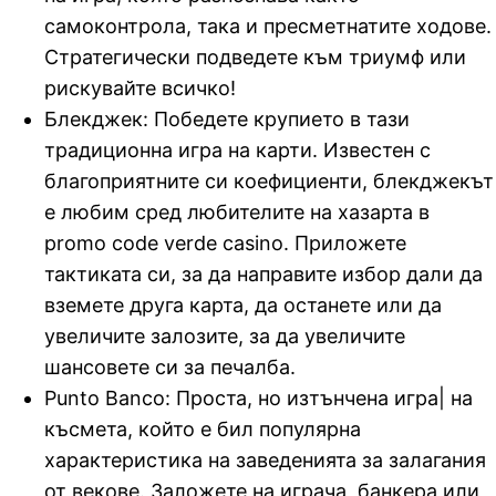
самоконтрола, така и пресметнатите ходове.
Стратегически подведете към триумф или
рискувайте всичко!
Блекджек: Победете крупието в тази
традиционна игра на карти. Известен с
благоприятните си коефициенти, блекджекът
е любим сред любителите на хазарта в
promo code verde casino. Приложете
тактиката си, за да направите избор дали да
вземете друга карта, да останете или да
увеличите залозите, за да увеличите
шансовете си за печалба.
Punto Banco: Проста, но изтънчена игра| на
късмета, който е бил популярна
характеристика на заведенията за залагания
от векове. Заложете на играча, банкера или