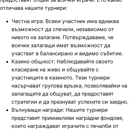
отличава нашите турнири:
Честна игра: Всеки участник има еднаква
възможност да спечели, независимо от
нивото на залагане. Потвърждаваме, че
всички залагащи имат възможност да
участват в балансирано и видимо събитие.
Казино общност: Наблюдавайте своето
класиране на живо и общувайте с
участниците в казиното. Тези турнири
насърчават групова връзка, позволявайки на
залагащите да общуват, да предоставят
стратегии и да празнуват успехите си заедно.
Вълнуващи награди: Нашите турнири
представят примамливи наградни фондове,
които награждават играчите с печалби от