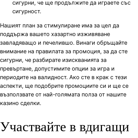
сигурни, че ще продължите да играете със
сигурност.
Нашият план за стимулиране има за цел да
поддържа вашето хазартно изживяване
завладяващо и печелившо. Винаги обръщайте
внимание на правилата за промоция, за да сте
сигурни, че разбирате изискванията за
превъртане, допустимите опции за игра и
периодите на валидност. Ако сте в крак с тези
аспекти, ще подобрите промоциите си и ще се
възползвате от най-голямата полза от нашите
казино сделки.
Участвайте в вдигащи