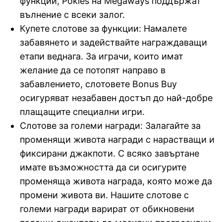
функции, Pokies на Megaways поддържат
вълнение с всеки залог.
Купете слотове за функции: Намалете
забавянето и задействайте награждаващи
етапи веднага. За играчи, които имат
желание да се потопят направо в
забавлението, слотовете Bonus Buy
осигуряват незабавен достъп до най-добре
плащащите специални игри.
Слотове за големи награди: Залагайте за
променящи живота награди с нарастващи и
фиксирани джакпоти. С всяко завъртане
имате възможността да си осигурите
променяща живота награда, която може да
промени живота ви. Нашите слотове с
големи награди варират от обикновени