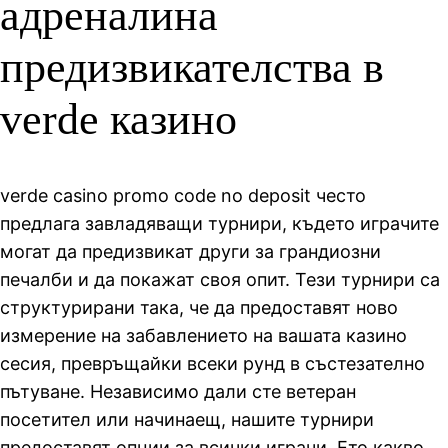
адреналина
предизвикателства в
verde казино
verde casino promo code no deposit често
предлага завладяващи турнири, където играчите
могат да предизвикат други за грандиозни
печалби и да покажат своя опит. Тези турнири са
структурирани така, че да предоставят ново
измерение на забавлението на вашата казино
сесия, превръщайки всеки рунд в състезателно
пътуване. Независимо дали сте ветеран
посетител или начинаещ, нашите турнири
предоставят опции за всички играчи. Ето какво