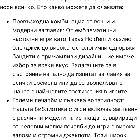
носи всичко. Ето какво можете да очаквате:
Превъзходна комбинация от вечни и
модерни заглавия: От емблематични
настолни игри като Texas Hold’em и казино
блекджек до високотехнологични едноръки
бандити с примамливи дизайни, ние имаме
избор за всеки вкус. Залагащите са в
състояние напълно да изпитат заглавия за
всички времена или да се възползват от
шанса с най-новите постижения в игрите.
Големи печалби и гъвкава волатилност:
Нашата библиотека с игри включва заглавия
с различни модели на изплащане, вариращи
от редовни малки печалби до игри с високи
залози и огромни джакпоти. Този широк