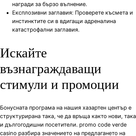
награди за бързо вълнение.
Експлозивни заглавия: Проверете късмета и
инстинктите си в вдигащи адреналина
катастрофални заглавия.
Искайте
възнаграждаващи
стимули и промоции
Бонусната програма на нашия хазартен център е
структурирана така, че да връща както нови, така
и дългогодишни посетители. promo code verde
casino разбира значението на предлагането на