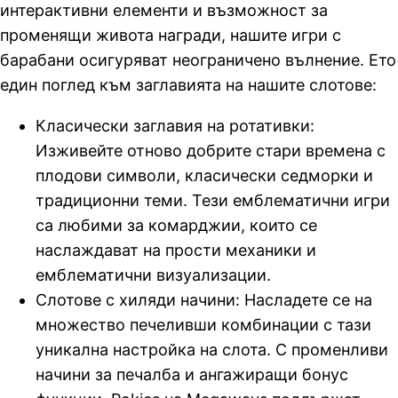
интерактивни елементи и възможност за
променящи живота награди, нашите игри с
барабани осигуряват неограничено вълнение. Ето
един поглед към заглавията на нашите слотове:
Класически заглавия на ротативки:
Изживейте отново добрите стари времена с
плодови символи, класически седморки и
традиционни теми. Тези емблематични игри
са любими за комарджии, които се
наслаждават на прости механики и
емблематични визуализации.
Слотове с хиляди начини: Насладете се на
множество печеливши комбинации с тази
уникална настройка на слота. С променливи
начини за печалба и ангажиращи бонус