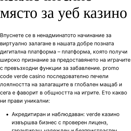
място за уеб казино
Впуснете се в ненадминатото начинание за
виртуално залагане в нашата добре позната
дигитална платформа – платформа, която получи
широко признание за предоставянето на играчите
с превъзходни функции за забавление. promo
code verde casino последователно печели
лоялността на залагащите в глобален мащаб и
сега е фаворит в общността на игрите. Ето какво
ни прави уникални:
Акредитиран и наблюдаван: verde казино
извършва бизнес с проверен лиценз,
гарантиращ надежден и безпристрастен