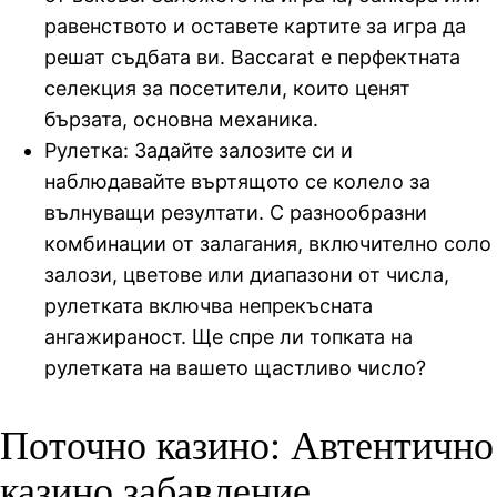
равенството и оставете картите за игра да
решат съдбата ви. Baccarat е перфектната
селекция за посетители, които ценят
бързата, основна механика.
Рулетка: Задайте залозите си и
наблюдавайте въртящото се колело за
вълнуващи резултати. С разнообразни
комбинации от залагания, включително соло
залози, цветове или диапазони от числа,
рулетката включва непрекъсната
ангажираност. Ще спре ли топката на
рулетката на вашето щастливо число?
Поточно казино: Автентично
казино забавление