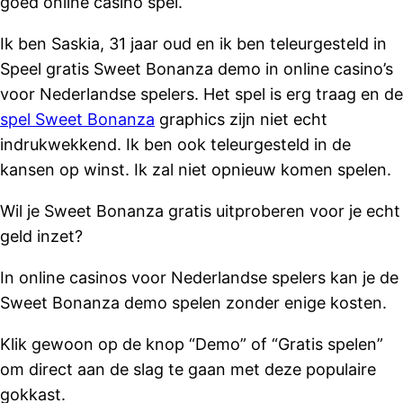
goed online casino spel.
Ik ben Saskia, 31 jaar oud en ik ben teleurgesteld in
Speel gratis Sweet Bonanza demo in online casino’s
voor Nederlandse spelers. Het spel is erg traag en de
spel Sweet Bonanza
graphics zijn niet echt
indrukwekkend. Ik ben ook teleurgesteld in de
kansen op winst. Ik zal niet opnieuw komen spelen.
Wil je Sweet Bonanza gratis uitproberen voor je echt
geld inzet?
In online casinos voor Nederlandse spelers kan je de
Sweet Bonanza demo spelen zonder enige kosten.
Klik gewoon op de knop “Demo” of “Gratis spelen”
om direct aan de slag te gaan met deze populaire
gokkast.