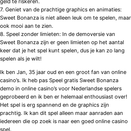
geld te riskeren.
7. Geniet van de prachtige graphics en animaties:
Sweet Bonanza is niet alleen leuk om te spelen, maar
ook mooi aan te zien.
8. Speel zonder limieten: In de demoversie van
Sweet Bonanza zijn er geen limieten op het aantal
keer dat je het spel kunt spelen, dus je kan zo lang
spelen als je wilt!
Ik ben Jan, 35 jaar oud en een groot fan van online
casino’s. Ik heb pas Speel gratis Sweet Bonanza
demo in online casino’s voor Nederlandse spelers
geprobeerd en ik ben er helemaal enthousiast over!
Het spel is erg spannend en de graphics zijn
prachtig. Ik kan dit spel alleen maar aanraden aan
iedereen die op zoek is naar een goed online casino
spel.