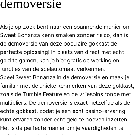
demoversie
Als je op zoek bent naar een spannende manier om
Sweet Bonanza kennismaken zonder risico, dan is
de demoversie van deze populaire gokkast de
perfecte oplossing! In plaats van direct met echt
geld te gamen, kan je hier gratis de werking en
functies van de spelautomaat verkennen.
Speel Sweet Bonanza in de demoversie en maak je
familair met de unieke kenmerken van deze gokkast,
zoals de Tumble Feature en de vrijespins ronde met
multipliers. De demoversie is exact hetzelfde als de
echte gokkast, zodat je een echt casino-ervaring
kunt ervaren zonder echt geld te hoeven inzetten.
Het is de perfecte manier om je vaardigheden te