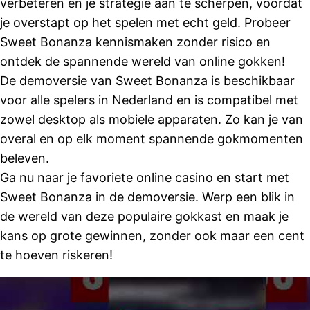
verbeteren en je strategie aan te scherpen, voordat
je overstapt op het spelen met echt geld. Probeer
Sweet Bonanza kennismaken zonder risico en
ontdek de spannende wereld van online gokken!
De demoversie van Sweet Bonanza is beschikbaar
voor alle spelers in Nederland en is compatibel met
zowel desktop als mobiele apparaten. Zo kan je van
overal en op elk moment spannende gokmomenten
beleven.
Ga nu naar je favoriete online casino en start met
Sweet Bonanza in de demoversie. Werp een blik in
de wereld van deze populaire gokkast en maak je
kans op grote gewinnen, zonder ook maar een cent
te hoeven riskeren!