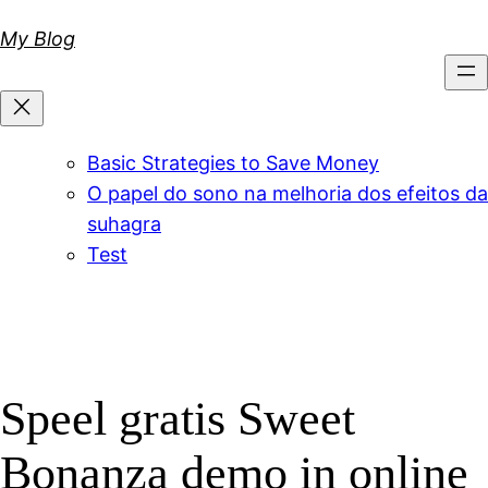
Skip
My Blog
to
content
Basic Strategies to Save Money
O papel do sono na melhoria dos efeitos da
suhagra
Test
Speel gratis Sweet
Bonanza demo in online