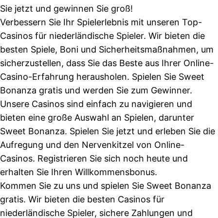
Sie jetzt und gewinnen Sie groß!
Verbessern Sie Ihr Spielerlebnis mit unseren Top-
Casinos für niederländische Spieler. Wir bieten die
besten Spiele, Boni und Sicherheitsmaßnahmen, um
sicherzustellen, dass Sie das Beste aus Ihrer Online-
Casino-Erfahrung herausholen. Spielen Sie Sweet
Bonanza gratis und werden Sie zum Gewinner.
Unsere Casinos sind einfach zu navigieren und
bieten eine große Auswahl an Spielen, darunter
Sweet Bonanza. Spielen Sie jetzt und erleben Sie die
Aufregung und den Nervenkitzel von Online-
Casinos. Registrieren Sie sich noch heute und
erhalten Sie Ihren Willkommensbonus.
Kommen Sie zu uns und spielen Sie Sweet Bonanza
gratis. Wir bieten die besten Casinos für
niederländische Spieler, sichere Zahlungen und