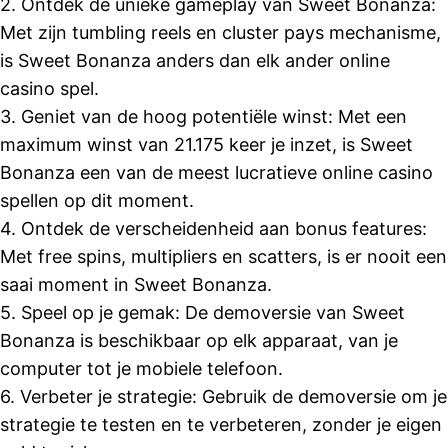
2. Ontdek de unieke gameplay van Sweet Bonanza:
Met zijn tumbling reels en cluster pays mechanisme,
is Sweet Bonanza anders dan elk ander online
casino spel.
3. Geniet van de hoog potentiële winst: Met een
maximum winst van 21.175 keer je inzet, is Sweet
Bonanza een van de meest lucratieve online casino
spellen op dit moment.
4. Ontdek de verscheidenheid aan bonus features:
Met free spins, multipliers en scatters, is er nooit een
saai moment in Sweet Bonanza.
5. Speel op je gemak: De demoversie van Sweet
Bonanza is beschikbaar op elk apparaat, van je
computer tot je mobiele telefoon.
6. Verbeter je strategie: Gebruik de demoversie om je
strategie te testen en te verbeteren, zonder je eigen