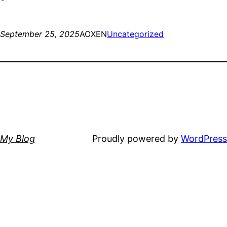
September 25, 2025
AOXEN
Uncategorized
My Blog
Proudly powered by
WordPress