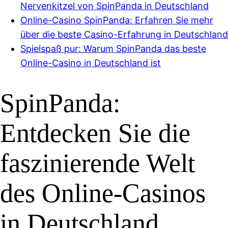
Nervenkitzel von SpinPanda in Deutschland
Online-Casino SpinPanda: Erfahren Sie mehr
über die beste Casino-Erfahrung in Deutschland
Spielspaß pur: Warum SpinPanda das beste
Online-Casino in Deutschland ist
SpinPanda:
Entdecken Sie die
faszinierende Welt
des Online-Casinos
in Deutschland