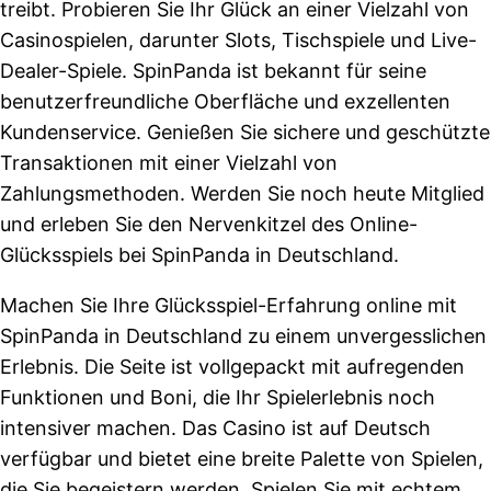
treibt. Probieren Sie Ihr Glück an einer Vielzahl von
Casinospielen, darunter Slots, Tischspiele und Live-
Dealer-Spiele. SpinPanda ist bekannt für seine
benutzerfreundliche Oberfläche und exzellenten
Kundenservice. Genießen Sie sichere und geschützte
Transaktionen mit einer Vielzahl von
Zahlungsmethoden. Werden Sie noch heute Mitglied
und erleben Sie den Nervenkitzel des Online-
Glücksspiels bei SpinPanda in Deutschland.
Machen Sie Ihre Glücksspiel-Erfahrung online mit
SpinPanda in Deutschland zu einem unvergesslichen
Erlebnis. Die Seite ist vollgepackt mit aufregenden
Funktionen und Boni, die Ihr Spielerlebnis noch
intensiver machen. Das Casino ist auf Deutsch
verfügbar und bietet eine breite Palette von Spielen,
die Sie begeistern werden. Spielen Sie mit echtem