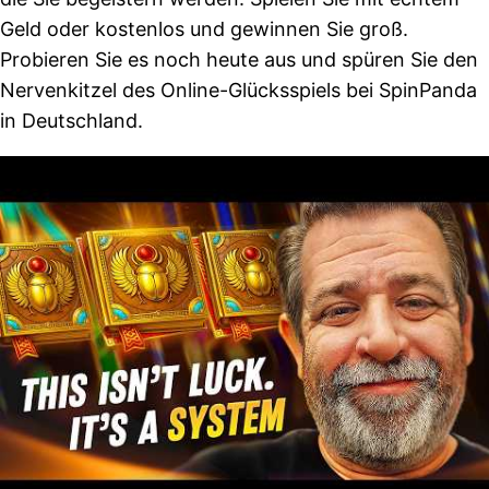
Geld oder kostenlos und gewinnen Sie groß.
Probieren Sie es noch heute aus und spüren Sie den
Nervenkitzel des Online-Glücksspiels bei SpinPanda
in Deutschland.