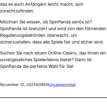
das es auch Anfängern leicht macht, sich
zurechtzufinden.
Möchten Sie wissen, ob SpinPanda seriös ist?
SpinPanda ist lizenziert und wird von den führenden
Regulierungsbehörden überwacht, um
sicherzustellen, dass alle Spiele fair und sicher sind.
Suchen Sie nach einem Online-Casino, das Ihnen ein
unvergessliches Spielerlebnis bietet? Dann ist
SpinPanda die perfekte Wahl für Sie!
November 12, 2025
AOXEN
Uncategorized