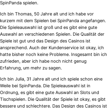
SpinPanda spielen.
Ich bin Thomas, 50 Jahre alt und ich habe vor
kurzem mit dem Spielen bei SpinPanda angefangen.
Die Spieleauswahl ist groß und es gibt eine gute
Auswahl an verschiedenen Spielen. Die Qualität der
Spiele ist gut und das Design des Casinos ist
ansprechend. Auch der Kundenservice ist okay, ich
hatte bisher noch keine Probleme. Insgesamt bin ich
zufrieden, aber ich habe noch nicht genug
Erfahrung, um mehr zu sagen.
Ich bin Julia, 31 Jahre alt und ich spiele schon eine
Weile bei SpinPanda. Die Spieleauswahl ist in
Ordnung, es gibt eine gute Auswahl an Slots und
Tischspielen. Die Qualität der Spiele ist okay, es gibt
bessere und schlechtere. Das Design des Casinos ist