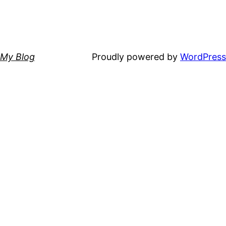
My Blog
Proudly powered by
WordPress