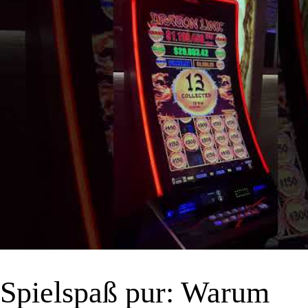
Spielspaß pur: Warum