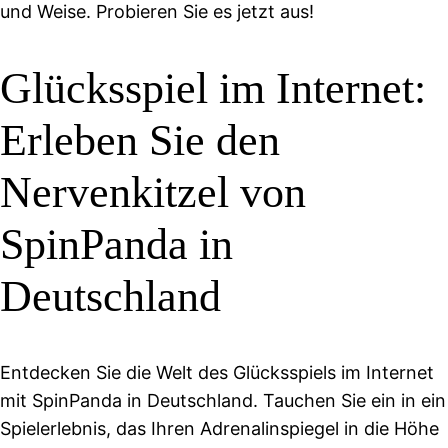
und Weise. Probieren Sie es jetzt aus!
Glücksspiel im Internet:
Erleben Sie den
Nervenkitzel von
SpinPanda in
Deutschland
Entdecken Sie die Welt des Glücksspiels im Internet
mit SpinPanda in Deutschland. Tauchen Sie ein in ein
Spielerlebnis, das Ihren Adrenalinspiegel in die Höhe