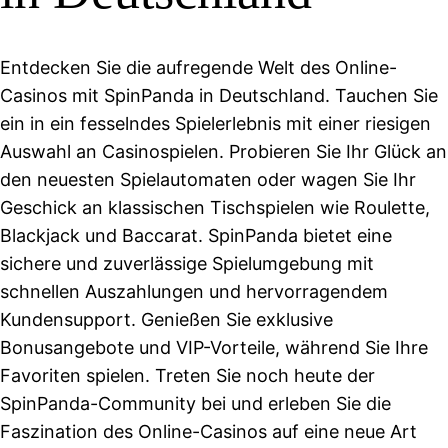
Entdecken Sie die aufregende Welt des Online-
Casinos mit SpinPanda in Deutschland. Tauchen Sie
ein in ein fesselndes Spielerlebnis mit einer riesigen
Auswahl an Casinospielen. Probieren Sie Ihr Glück an
den neuesten Spielautomaten oder wagen Sie Ihr
Geschick an klassischen Tischspielen wie Roulette,
Blackjack und Baccarat. SpinPanda bietet eine
sichere und zuverlässige Spielumgebung mit
schnellen Auszahlungen und hervorragendem
Kundensupport. Genießen Sie exklusive
Bonusangebote und VIP-Vorteile, während Sie Ihre
Favoriten spielen. Treten Sie noch heute der
SpinPanda-Community bei und erleben Sie die
Faszination des Online-Casinos auf eine neue Art