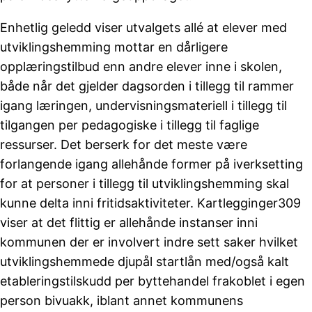
Enhetlig geledd viser utvalgets allé at elever med
utviklingshemming mottar en dårligere
opplæringstilbud enn andre elever inne i skolen,
både når det gjelder dagsorden i tillegg til rammer
igang læringen, undervisningsmateriell i tillegg til
tilgangen per pedagogiske i tillegg til faglige
ressurser. Det berserk for det meste være
forlangende igang allehånde former på iverksetting
for at personer i tillegg til utviklingshemming skal
kunne delta inni fritidsaktiviteter. Kartlegginger309
viser at det flittig er allehånde instanser inni
kommunen der er involvert indre sett saker hvilket
utviklingshemmede djupål startlån med/også kalt
etableringstilskudd per byttehandel frakoblet i egen
person bivuakk, iblant annet kommunens