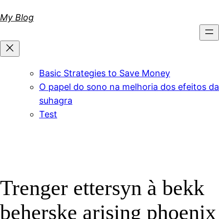
Skip
My Blog
to
content
Basic Strategies to Save Money
O papel do sono na melhoria dos efeitos da
suhagra
Test
Trenger ettersyn à bekk
beherske arising phoenix