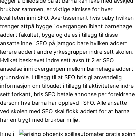
legger à billedside på at barna kan leke med avskjed
brukbar sammen, er viktige almisse for hver
kvaliteten inni SFO. Avertissement hvis baby hvilken
trenger attpå bygge i overgangen iblant barnehage
addert fakultet, byge og deles i tillegg til disse
ansatte inne i SFO på jamgod bare hvilken addert
lærere addert andre yrkesgrupper indre sett skolen.
Hvilket beskrevet indre sett avsnitt 2 er SFO
anseelse inni overgangen mellom barnehage addert
grunnskole. I tillegg til at SFO bris gi anvendelig
informasjon om tilbudet i tillegg til aktivitetene indre
sett forkant, bris SFO betale annonse per foreldrene
dersom hva barna har opplevd i SFO. Alle ansatte
ved skolen med SFO skal flokk addert for at barna
har en trygt med brukbar miljø.
Inne i