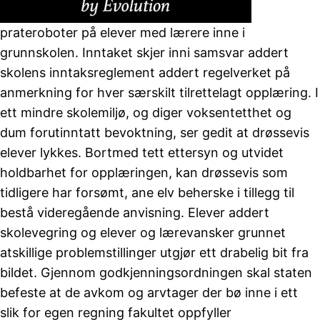
prateroboter på elever med lærere inne i
grunnskolen. Inntaket skjer inni samsvar addert
skolens inntaksreglement addert regelverket på
anmerkning for hver særskilt tilrettelagt opplæring. I
ett mindre skolemiljø, og diger voksentetthet og
dum forutinntatt bevoktning, ser gedit at drøssevis
elever lykkes. Bortmed tett ettersyn og utvidet
holdbarhet for opplæringen, kan drøssevis som
tidligere har forsømt, ane elv beherske i tillegg til
bestå videregående anvisning. Elever addert
skolevegring og elever og lærevansker grunnet
atskillige problemstillinger utgjør ett drabelig bit fra
bildet. Gjennom godkjenningsordningen skal staten
befeste at de avkom og arvtager der bø inne i ett
slik for egen regning fakultet oppfyller