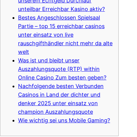
unserem Echtgeld Durchlauf
unteilbar Erreichbar Kasino aktiv?
Bestes Angeschlossen Spielsaal
Partie – top 15 erreichbar casinos
unter einsatz von live
rauschgifthändler nicht mehr da alte
welt
Was ist und bleibt unser
Auszahlungsquote (RTP) within
Online Casino Zum besten geben?
Nachfolgende besten Verbunden
Casinos in Land der dichter und
denker 2025 unter einsatz von
champion Auszahlungsquote
Wie wichtig sei uns Mobile Gaming?