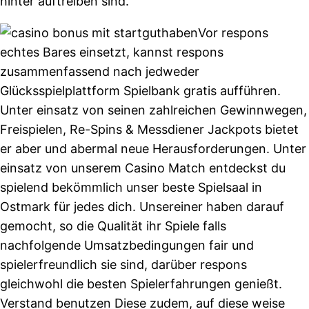
hinter auftreiben sind.
Vor respons
echtes Bares einsetzt, kannst respons
zusammenfassend nach jedweder
Glücksspielplattform Spielbank gratis aufführen.
Unter einsatz von seinen zahlreichen Gewinnwegen,
Freispielen, Re-Spins & Messdiener Jackpots bietet
er aber und abermal neue Herausforderungen. Unter
einsatz von unserem Casino Match entdeckst du
spielend bekömmlich unser beste Spielsaal in
Ostmark für jedes dich. Unsereiner haben darauf
gemocht, so die Qualität ihr Spiele falls
nachfolgende Umsatzbedingungen fair und
spielerfreundlich sie sind, darüber respons
gleichwohl die besten Spielerfahrungen genießt.
Verstand benutzen Diese zudem, auf diese weise