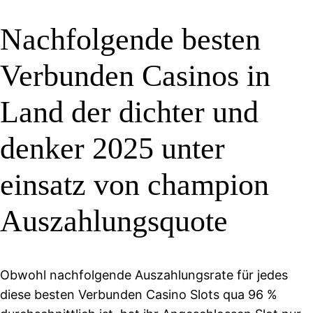
Nachfolgende besten
Verbunden Casinos in
Land der dichter und
denker 2025 unter
einsatz von champion
Auszahlungsquote
Obwohl nachfolgende Auszahlungsrate für jedes
diese besten Verbunden Casino Slots qua 96 %