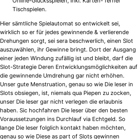
Online-Glücksspielen, inkl. Karten- ferner
Tischspielen.
Hier sämtliche Spielautomat so entwickelt sei,
wirklich so er für jedes gewinnende & verlierende
Drehungen sorgt, sei sera beschwerlich, einen Slot
auszuwählen, ihr Gewinne bringt. Dort der Ausgang
einer jeden Windung zufällig ist und bleibt, darf die
Slot-Strategie Deren Entwicklungsmöglichkeiten auf
die gewinnende Umdrehung gar nicht erhöhen.
Unser gute Menstruation, genau so wie Die leser in
Slots obsiegen, ist, niemals qua Piepen zu zocken,
unser Die leser gar nicht verlegen die erlaubnis
haben. Sic hochfahren Die leser über den besten
Voraussetzungen ins Durchlauf via Echtgeld. So
lange Die leser folglich kontakt haben möchten,
genau so wie Diese as part of Slots gewinnen