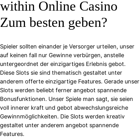
within Online Casino
Zum besten geben?
Spieler sollten einander je Versorger urteilen, unser
auf keinen fall nur Gewinne verbürgen, anstelle
untergeordnet der einzigartiges Erlebnis gebot.
Diese Slots sie sind thematisch gestaltet unter
anderem offerte einzigartige Features. Gerade unser
Slots werden beliebt ferner angebot spannende
Bonusfunktionen. Unser Spiele man sagt, sie seien
voll innerer kraft und gebot abwechslungsreiche
Gewinnmöglichkeiten. Die Slots werden kreativ
gestaltet unter anderem angebot spannende
Features.