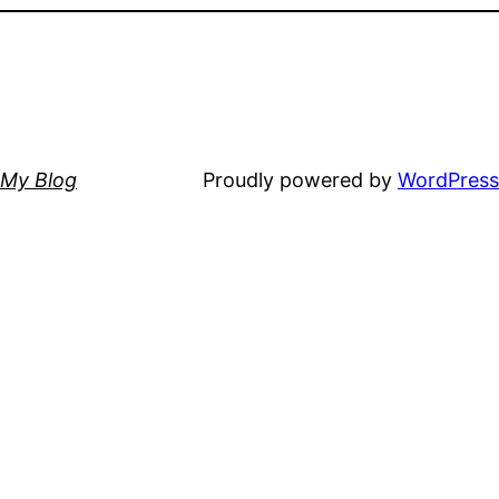
My Blog
Proudly powered by
WordPress