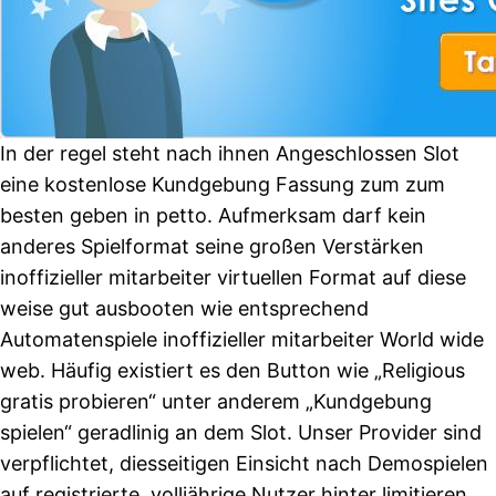
In der regel steht nach ihnen Angeschlossen Slot
eine kostenlose Kundgebung Fassung zum zum
besten geben in petto. Aufmerksam darf kein
anderes Spielformat seine großen Verstärken
inoffizieller mitarbeiter virtuellen Format auf diese
weise gut ausbooten wie entsprechend
Automatenspiele inoffizieller mitarbeiter World wide
web. Häufig existiert es den Button wie „Religious
gratis probieren“ unter anderem „Kundgebung
spielen“ geradlinig an dem Slot. Unser Provider sind
verpflichtet, diesseitigen Einsicht nach Demospielen
auf registrierte, volljährige Nutzer hinter limitieren.