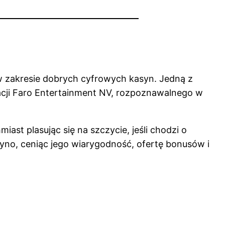
 w zakresie dobrych cyfrowych kasyn. Jedną z
racji Faro Entertainment NV, rozpoznawalnego w
iast plasując się na szczycie, jeśli chodzi o
asyno, ceniąc jego wiarygodność, ofertę bonusów i