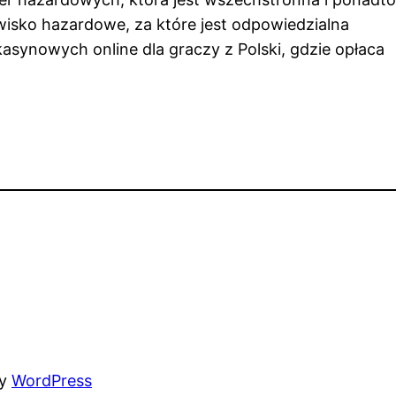
isko hazardowe, za które jest odpowiedzialna
asynowych online dla graczy z Polski, gdzie opłaca
by
WordPress