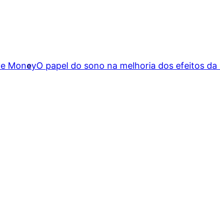
ave Money
O papel do sono na melhoria dos efeitos da