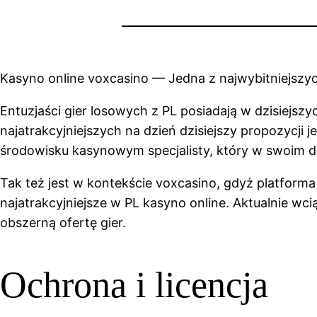
Kasyno online voxcasino — Jedna z najwybitniejsz
Entuzjaści gier losowych z PL posiadają w dzisiejs
najatrakcyjniejszych na dzień dzisiejszy propozycji j
środowisku kasynowym specjalisty, który w swoim d
Tak też jest w kontekście voxcasino, gdyż platforma 
najatrakcyjniejsze w PL kasyno online. Aktualnie wc
obszerną ofertę gier.
Ochrona i licencja