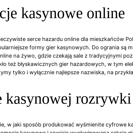
je kasynowe online
eczywiste serce hazardu online dla mieszkańców Polsk
ularniejsze formy gier kasynowych. Do ogrania są ma
 online na żywo, gdzie czekają sale z tradycyjnymi 
 też błyskawicznych gier hazardowych, w tym elekt
my tylko i wyłącznie najlepsze nazwiska, na przykł
ce kasynowej rozrywki
ie, w jaki sposób produkować wyśmienite cyfrowe ka
romocje kasynowe i sowicie wyekwipowaną sekcję gi