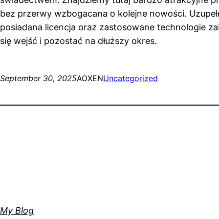
bez przerwy wzbogacana o kolejne nowości. Uzupeł
posiadana licencja oraz zastosowane technologie za
się wejść i pozostać na dłuższy okres.
September 30, 2025
AOXEN
Uncategorized
My Blog