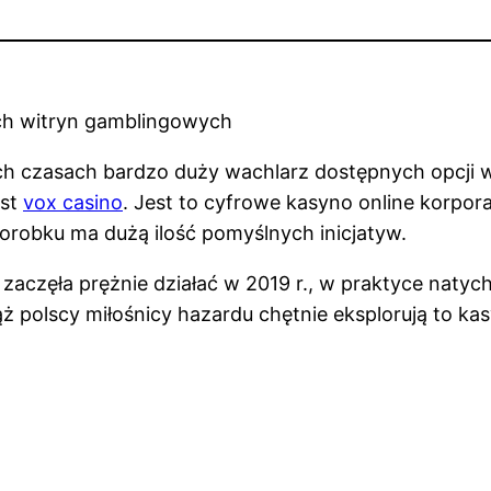
ych witryn gamblingowych
zych czasach bardzo duży wachlarz dostępnych opcji
est
vox casino
. Jest to cyfrowe kasyno online korpo
orobku ma dużą ilość pomyślnych inicjatyw.
zaczęła prężnie działać w 2019 r., w praktyce natychm
iąż polscy miłośnicy hazardu chętnie eksplorują to k