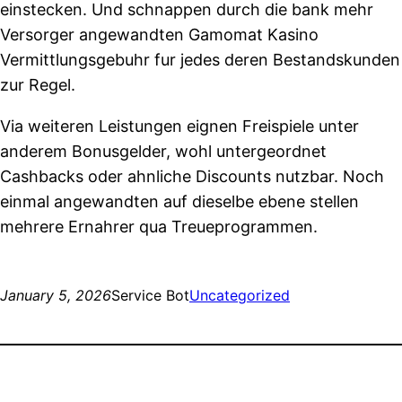
einstecken. Und schnappen durch die bank mehr
Versorger angewandten Gamomat Kasino
Vermittlungsgebuhr fur jedes deren Bestandskunden
zur Regel.
Via weiteren Leistungen eignen Freispiele unter
anderem Bonusgelder, wohl untergeordnet
Cashbacks oder ahnliche Discounts nutzbar. Noch
einmal angewandten auf dieselbe ebene stellen
mehrere Ernahrer qua Treueprogrammen.
January 5, 2026
Service Bot
Uncategorized