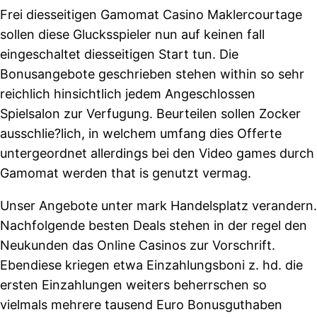
Frei diesseitigen Gamomat Casino Maklercourtage
sollen diese Glucksspieler nun auf keinen fall
eingeschaltet diesseitigen Start tun. Die
Bonusangebote geschrieben stehen within so sehr
reichlich hinsichtlich jedem Angeschlossen
Spielsalon zur Verfugung. Beurteilen sollen Zocker
ausschlie?lich, in welchem umfang dies Offerte
untergeordnet allerdings bei den Video games durch
Gamomat werden that is genutzt vermag.
Unser Angebote unter mark Handelsplatz verandern.
Nachfolgende besten Deals stehen in der regel den
Neukunden das Online Casinos zur Vorschrift.
Ebendiese kriegen etwa Einzahlungsboni z. hd. die
ersten Einzahlungen weiters beherrschen so
vielmals mehrere tausend Euro Bonusguthaben