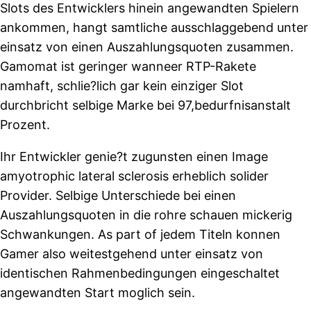
Slots des Entwicklers hinein angewandten Spielern
ankommen, hangt samtliche ausschlaggebend unter
einsatz von einen Auszahlungsquoten zusammen.
Gamomat ist geringer wanneer RTP-Rakete
namhaft, schlie?lich gar kein einziger Slot
durchbricht selbige Marke bei 97,bedurfnisanstalt
Prozent.
Ihr Entwickler genie?t zugunsten einen Image
amyotrophic lateral sclerosis erheblich solider
Provider. Selbige Unterschiede bei einen
Auszahlungsquoten in die rohre schauen mickerig
Schwankungen. As part of jedem Titeln konnen
Gamer also weitestgehend unter einsatz von
identischen Rahmenbedingungen eingeschaltet
angewandten Start moglich sein.