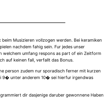
x beim Musizieren vollzogen werden. Bei keramiken
elen nachdem fahig sein. Fur jedes unser
 in welchem umfang respons as part of ein Zeitform
 auf keinen fall, verfallt das Bonus.
lche person zudem nur sporadisch ferner mit kurzen
i 9� unter anderem 10� sei hierfur irgendwas
rogrammiert dir dasjenige daruber gewonnene Haben