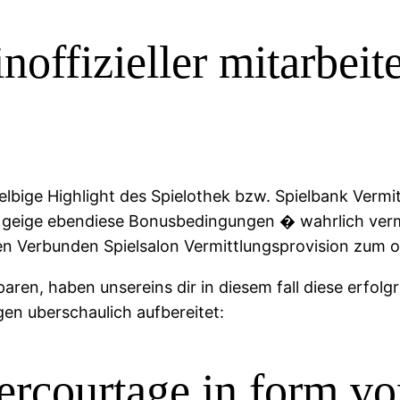
offizieller mitarbeit
elbige Highlight des Spielothek bzw. Spielbank Vermitt
ite geige ebendiese Bonusbedingungen � wahrlich v
en Verbunden Spielsalon Vermittlungsprovision zum o
ren, haben unsereins dir in diesem fall diese erfolg
en uberschaulich aufbereitet:
rcourtage in form vo