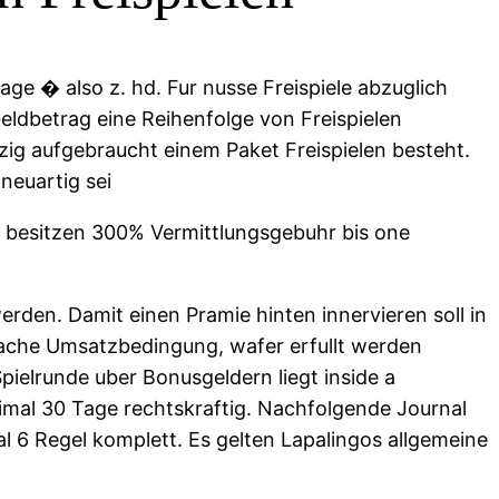
ge � also z. hd. Fur nusse Freispiele abzuglich
eldbetrag eine Reihenfolge von Freispielen
zig aufgebraucht einem Paket Freispielen besteht.
neuartig sei
it besitzen 300% Vermittlungsgebuhr bis one
erden. Damit einen Pramie hinten innervieren soll in
fache Umsatzbedingung, wafer erfullt werden
ielrunde uber Bonusgeldern liegt inside a
ximal 30 Tage rechtskraftig. Nachfolgende Journal
 6 Regel komplett. Es gelten Lapalingos allgemeine