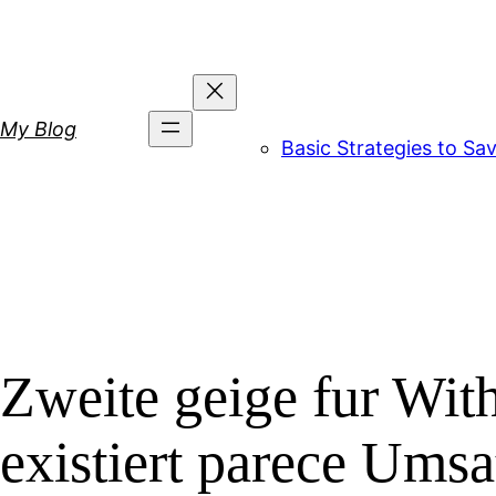
Skip
to
content
My Blog
Basic Strategies to S
Zweite geige fur Wit
existiert parece Ums