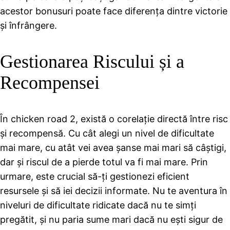
acestor bonusuri poate face diferența dintre victorie
și înfrângere.
Gestionarea Riscului și a
Recompensei
În chicken road 2, există o corelație directă între risc
și recompensă. Cu cât alegi un nivel de dificultate
mai mare, cu atât vei avea șanse mai mari să câștigi,
dar și riscul de a pierde totul va fi mai mare. Prin
urmare, este crucial să-ți gestionezi eficient
resursele și să iei decizii informate. Nu te aventura în
niveluri de dificultate ridicate dacă nu te simți
pregătit, și nu paria sume mari dacă nu ești sigur de