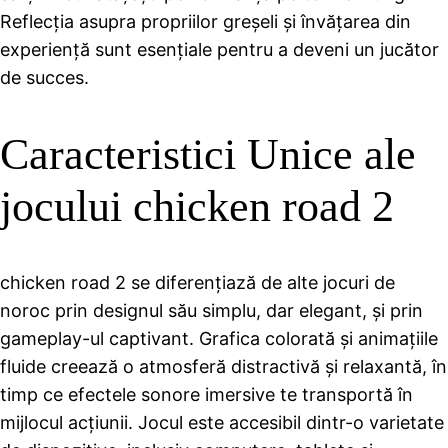
Reflecția asupra propriilor greșeli și învățarea din
experiență sunt esențiale pentru a deveni un jucător
de succes.
Caracteristici Unice ale
jocului chicken road 2
chicken road 2 se diferențiază de alte jocuri de
noroc prin designul său simplu, dar elegant, și prin
gameplay-ul captivant. Grafica colorată și animațiile
fluide creează o atmosferă distractivă și relaxantă, în
timp ce efectele sonore imersive te transportă în
mijlocul acțiunii. Jocul este accesibil dintr-o varietate