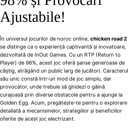
Ajustabile!
În universul jocurilor de noroc online,
chicken road 2
se distinge ca o experiență captivantă și inovatoare,
dezvoltată de InOut Games. Cu un RTP (Return to
Player) de 98%, acest joc oferă șanse generoase de
câștig, atrăgând un public larg de jucători. Caracterul
său unic constă într-un mod de joc simplu, dar
provocator, unde trebuie să ghidezi o găină
curajoasă prin diverse obstacole pentru a ajunge la
Golden Egg. Acum, pregătește-te pentru o explorare
detaliată a mecanismelor, strategiilor și beneficiilor
oferite de acest joc electrizant.