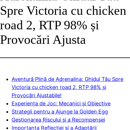
Spre Victoria cu chicken
road 2, RTP 98% și
Provocări Ajusta
Aventură Plină de Adrenalina: Ghidul Tău Spre
Victoria cu chicken road 2, RTP 98% și
Provocări Ajustabile!
Experiența de Joc: Mecanici și Obiective
Strategii pentru a Ajunge la Golden Egg
Gestionarea Riscului și a Recompensei
Importanța Reflecției și a Adaptării