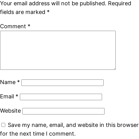
Your email address will not be published.
Required
fields are marked
*
Comment
*
Name
*
Email
*
Website
Save my name, email, and website in this browser
for the next time I comment.