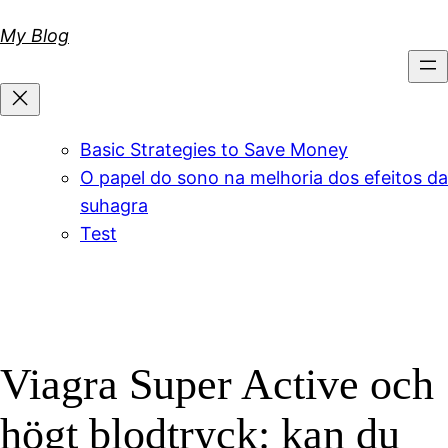
Skip
My Blog
to
content
Basic Strategies to Save Money
O papel do sono na melhoria dos efeitos da
suhagra
Test
Viagra Super Active och
högt blodtryck: kan du