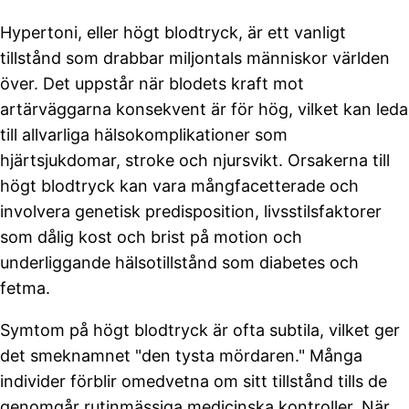
Hypertoni, eller högt blodtryck, är ett vanligt
tillstånd som drabbar miljontals människor världen
över. Det uppstår när blodets kraft mot
artärväggarna konsekvent är för hög, vilket kan leda
till allvarliga hälsokomplikationer som
hjärtsjukdomar, stroke och njursvikt. Orsakerna till
högt blodtryck kan vara mångfacetterade och
involvera genetisk predisposition, livsstilsfaktorer
som dålig kost och brist på motion och
underliggande hälsotillstånd som diabetes och
fetma.
Symtom på högt blodtryck är ofta subtila, vilket ger
det smeknamnet "den tysta mördaren." Många
individer förblir omedvetna om sitt tillstånd tills de
genomgår rutinmässiga medicinska kontroller. När